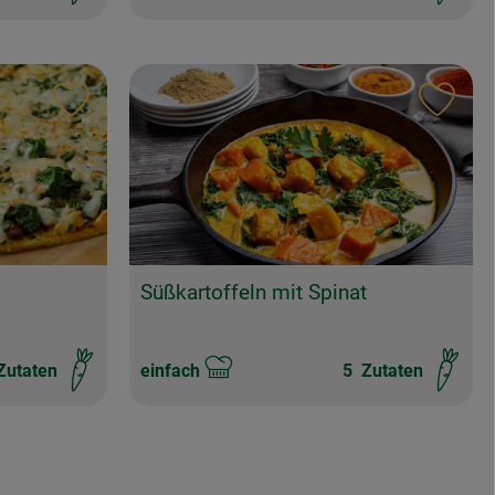
Rezept zu Favouriten hinzufügen
Reze
Süßkartoffeln mit Spinat
utaten
einfach
5
Zutaten
Schwierigkeit: