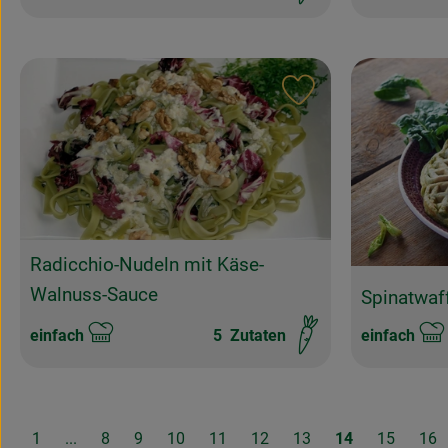
Drinks & Smoothies
Grünkohl, Braunkohl,
Desserts
Schwarzkohl
Backen
Gurken
Rezept zu Favouri
Vorspeisen
Hülsenfrüchte
Beilagen
Kartoffeln
Babykost
Kohlgemüse
Kohlrabi
Kürbisse
Lauch, Porree
Mangold
Radicchio-Nudeln mit Käse-
Möhren
Walnuss-Sauce
Spinatwaf
Pac Choi
Paprikas, Chillis & Co.
einfach
5
Zutaten
einfach
Schwierigkeit:
Schwierigke
Pastinaken,
Petersilienwurzeln
Pilze
Radieschen
1
...
8
9
10
11
12
13
14
15
16