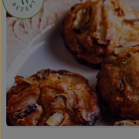
T
R
P
E
E
Z