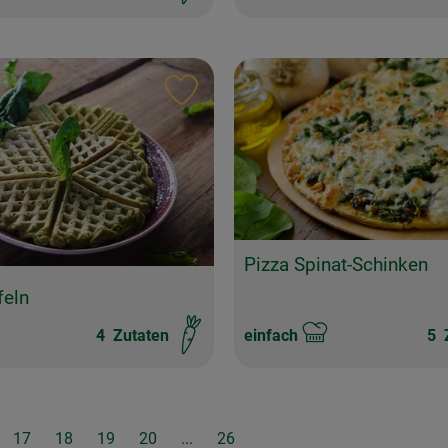
ten hinzufügen
Rezept zu Favouriten hinzufügen
Pizza Spinat-Schinken
feln
4
Zutaten
einfach
5
Z
it:
Schwierigkeit:
17
18
19
20
...
26