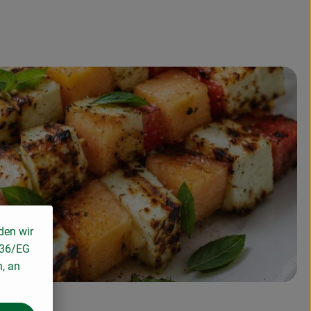
den wir
136/EG
n, an