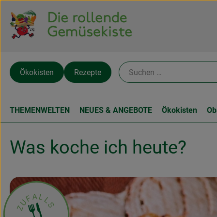
Ökokisten
Rezepte
THEMENWELTEN
NEUES & ANGEBOTE
Ökokisten
Ob
Rezeptsammlung
Was koche ich heute?
ues Zufallsrezept
A
L
F
L
U
S
Z