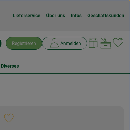
Lieferservice
Über uns
Infos
Geschäftskunden
Warenk
L
Registrieren
Anmelden
chen
 Diverses
Rezept zu Favouriten hinzufügen