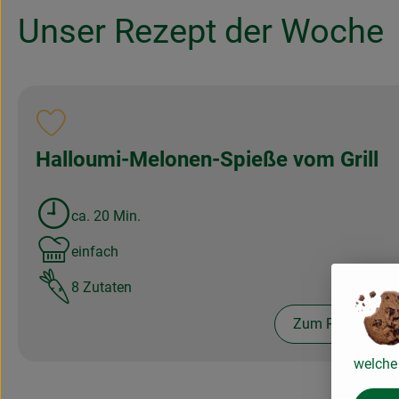
Unser Rezept der Woche
Rezept zu Favouriten hinzufügen
Halloumi-Melonen-Spieße vom Grill
ca. 20 Min.
Zubreitungszeit:
einfach
Schwierigkeit:
8 Zutaten
Zum Rezept
welche 