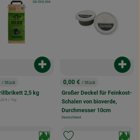
, Kontrollstelle:
DE-ÖKO-006
enkorb hinzufügen
Produkt zum Warenkorb hinzufügen
Produkt
€
0,00 €
/ Stück
/ Stück
:
, Preis:
illbrikett 2,5 kg
Großer Deckel für Feinkost-
 Referenzpreis:
,20 €
/ 1kg
Schalen von bioverde,
Durchmesser 10cm
Deutschland
, Herkunft:
, Verband:
, Verband:
odukt zu Favouriten hinzufügen
Produkt zu Favouriten hinzuf