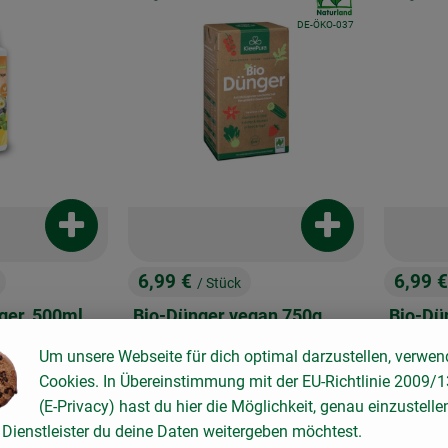
, Kontrollstelle:
DE-ÖKO-037
Produkt zum Warenkorb hinzufügen
Produkt zum War
6,99 €
6,99 
/ Stück
, Preis:
, Preis
ger, 500ml
Bio-Dünger vegan 750g
Bio-Dü
eis:
, Referenzpreis:
Deutschland
9,32 €
/ 1kg
200g
, Herkunft:
Um unsere Webseite für dich optimal darzustellen, verwen
Deutschlan
, Herkunft:
Cookies. In Übereinstimmung mit der EU-Richtlinie 2009/
(E-Privacy) hast du hier die Möglichkeit, genau einzustelle
, Kontrollstelle:
, Kontrollstelle:
.
, Verband:
.
Dienstleister du deine Daten weitergeben möchtest.
Favouriten hinzufügen
Produkt zu Favouriten hinzufügen
Pr