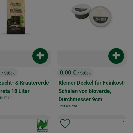
enkorb hinzufügen
Produkt zum Warenkorb hinzufügen
Produkt
€
0,00 €
/ Stück
/ Stück
:
, Preis:
zucht- & Kräutererde
Kleiner Deckel für Feinkost-
reta 18 Liter
Schalen von bioverde,
, Referenzpreis:
d
0,47 €
/ l
Durchmesser 9cm
Deutschland
, Herkunft:
, Kontrol
, Verband:
-
odukt zu Favouriten hinzufügen
Produkt zu Favouriten hinzuf