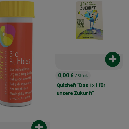
Produkt
0,00 €
enkorb hinzufügen
/ Stück
, Preis:
Quizheft "Das 1x1 für
unsere Zukunft"