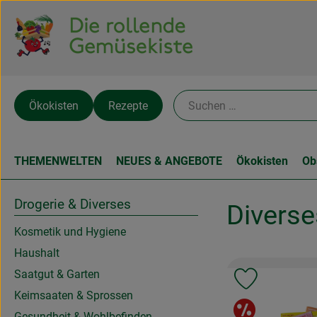
Ökokisten
Rezepte
THEMENWELTEN
NEUES & ANGEBOTE
Ökokisten
Ob
Drogerie & Diverses
Diverse
Kosmetik und Hygiene
Haushalt
Saatgut & Garten
Produkt zu 
Keimsaaten & Sprossen
Sonde
Gesundheit & Wohlbefinden