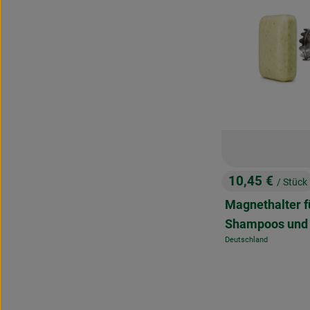
10,45 €
/ Stück
, Preis:
Magnethalter f
Shampoos und 
Deutschland
, Herkunft: