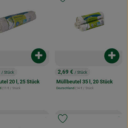
Produkt zum Warenkorb hinzufügen
Produkt
enkorb hinzufügen
€
2,69 €
/ Stück
/ Stück
:
, Preis:
tel 20 l, 25 Stück
Müllbeutel 35 l, 20 Stück
, Referenzpreis:
, Referenzpreis:
d
0,11 €
/ Stück
Deutschland
0,14 €
/ Stück
, Herkunft:
, Kontrollstelle:
, Kontrol
, Verband:
.
-
odukt zu Favouriten hinzufügen
Produkt zu Favouriten hinzuf