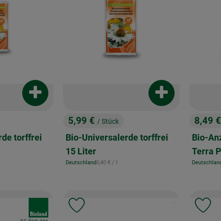
Produkt zum Warenkorb hinzufügen
Produkt zum War
5,99 €
8,49 
/ Stück
, Preis:
, Preis
de torffrei
Bio-Universalerde torffrei
Bio-An
15 Liter
Terra P
eis:
, Referenzpreis:
Deutschland
0,40 €
/ l
Deutschlan
, Herkunft:
, Herkunft:
, Kontrollstelle:
, Verband:
.
Favouriten hinzufügen
Produkt zu Favouriten hinzufügen
Pr
, Kontrollstelle: