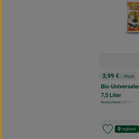
3,99 €
/ Stück
, Preis:
Bio-Universaler
7,5 Liter
, Referenzpr
Deutschland
0,53 €
/ l
, Herkunft:
regional
Produkt zu 