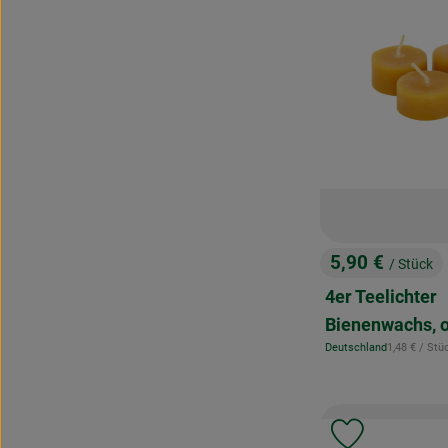
5,90 €
/ Stück
, Preis:
4er Teelichter
Bienenwachs, 
, Referenzpr
Deutschland
1,48 €
/ Stü
, Herkunft:
Produkt zu 