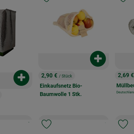
Produkt zum War
2,69 
2,90 €
/ Stück
, Preis
, Preis:
Produkt zum Warenkorb hinzufügen
Müllbeu
Einkaufsnetz Bio-
Deutschlan
Baumwolle 1 Stk.
, Herkunft:
, Kontrollstelle:
, Kontrollstelle:
, Verband:
-
, Verband:
.
Favouriten hinzufügen
Produkt zu Favouriten hinzufügen
Pr