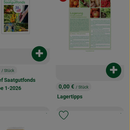
Produkt zum Warenkorb hinzufügen
€
/ Stück
Produkt
:
ef Saatgutfonds
0,00 €
/ Stück
e 1-2026
, Preis:
Lagertipps
, Kontrollstelle:
, Kontrol
-
-
odukt zu Favouriten hinzufügen
Produkt zu Favouriten hinzuf