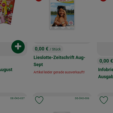
0,00 €
Produkt zum Warenkorb hinzufügen
/ Stück
, Preis:
Lieslotte-Zeitschrift Aug-
0,00 
, Preis
Sept
August
Infobri
Artikel leider gerade ausverkauft!
Ausgab
, Kontrollstelle:
, Kontrollstelle:
, Verband:
DE-ÖKO-037
, Verband:
DE-ÖKO-006
Favouriten hinzufügen
Produkt zu Favouriten hinzufügen
Pr