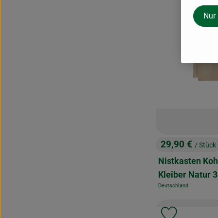
Nur
29,90 €
/ Stück
, Preis:
Nistkasten Ko
Kleiber Natur
Deutschland
, Herkunft:
Produkt zu 