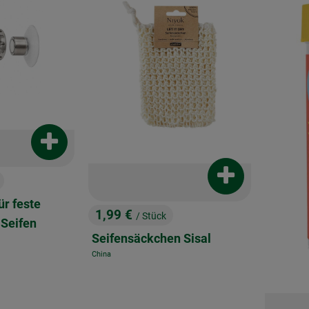
Produkt zum Warenkorb hinzufügen
Produkt zum War
ür feste
1,99 €
/ Stück
, Preis:
Seifen
Seifensäckchen Sisal
China
, Herkunft: