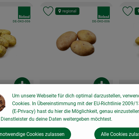
, Verband:
, Verband:
regional
Favouriten hinzufügen
Produkt zu Favouriten hinzufügen
Pr
, Kontrollstelle:
, Kontrollstelle:
DE-ÖKO-006
DE-ÖKO-006
Produkt zum Warenkorb hinzufügen
Produkt zum War
Um unsere Webseite für dich optimal darzustellen, verwen
2,79 €
2,99 
Cookies. In Übereinstimmung mit der EU-Richtlinie 2009/
/ kg
, Preis:
, Preis
(E-Privacy) hast du hier die Möglichkeit, genau einzustelle
vorwiegend
Große Frühkartoffel
Frühka
Dienstleister du deine Daten weitergeben möchtest.
Deutschlan
vorwiegend festkochend
, Herkunft:
Deutschland
, Herkunft:
 notwendige Cookies zulassen
Alle Cookies zul