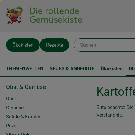
Ökokisten
Rezepte
THEMENWELTEN
NEUES & ANGEBOTE
Ökokisten
Ob
Obst & Gemüse
Kartoff
Obst
Bitte beachte: Die
Gemüse
Verständnis.
Salate & Kräuter
Pilze
Kartoffeln