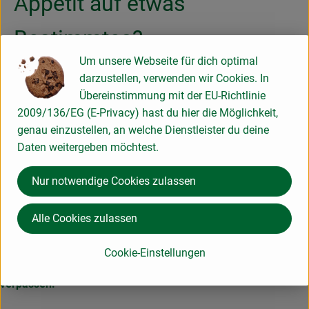
Appetit auf etwas
Bestimmtes?
Um unsere Webseite für dich optimal
darzustellen, verwenden wir Cookies. In
Übereinstimmung mit der EU-Richtlinie
Filter
2009/136/EG (E-Privacy) hast du hier die Möglichkeit,
genau einzustellen, an welche Dienstleister du deine
Daten weitergeben möchtest.
Nur notwendige Cookies zulassen
1
...
14
15
16
17
18
19
20
21
22
23
24
25
26
Alle Cookies zulassen
Cookie-Einstellungen
Hier für unseren Newsletter anmelden und keine Infos
verpassen!