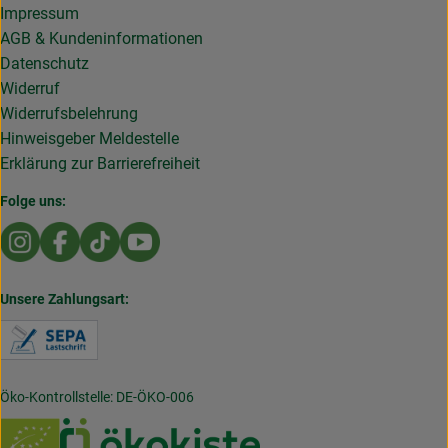
Impressum
AGB & Kundeninformationen
Datenschutz
Widerruf
Widerrufsbelehrung
Hinweisgeber Meldestelle
Erklärung zur Barrierefreiheit
Folge uns:
Externer Link zu https://www.instagram.com/die.rollende
Externer Link zu https://www.facebook.com/Dierol
Externer Link zu https://www.tiktok.com/@die
Externer Link zu https://www.youtub
Unsere Zahlungsart:
Externer Link zu https://www.verbraucherzentral
Öko-Kontrollstelle: DE-ÖKO-006
Externer Link zu /_Resources/Persistent/7/b/6/4/
Externer Link zu https://w