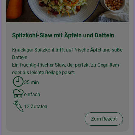
Obst & Gemüse
Frisches
Naturkost
Spitzkohl-Slaw mit Äpfeln und Datteln
Getränke
Knackiger Spitzkohl trifft auf frische Äpfel und süße
Datteln.
Drogerie & Diverses
Ein fruchtig-frischer Slaw, der perfekt zu Gegrilltem
oder als leichte Beilage passt.
Lieferservice
35 min
Zubreitungszeit:
Über uns
einfach
Schwierigkeit:
13 Zutaten
Infos
Zum Rezept
Geschäftskunden