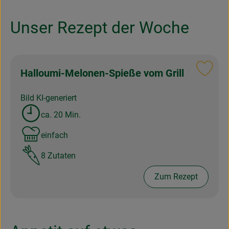
Unser Rezept der Woche
Halloumi-Melonen-Spieße vom Grill
Reze
Bild KI-generiert
ca. 20 Min.
Zubreitungszeit:
einfach
Schwierigkeit:
8 Zutaten
Zum Rezept