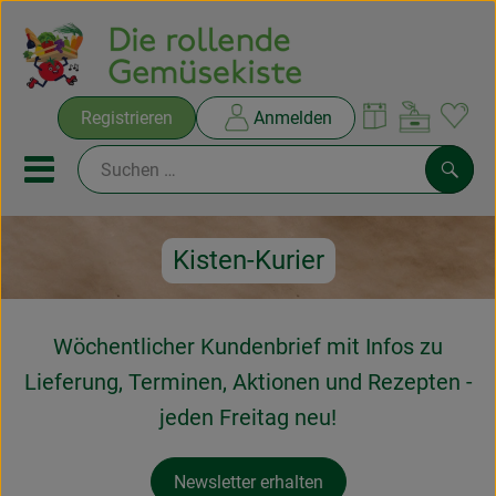
Warenko
Registrieren
Anmelden
Link
Mobiles Menu öffnen oder sc
Such
Kisten-Kurier
Ökokisten
Rezepte
Wöchentlicher Kundenbrief mit Infos zu
THEMENWELTEN
Lieferung, Terminen, Aktionen und Rezepten -
jeden Freitag neu!
NEUES & ANGEBOTE
Ökokisten
Newsletter erhalten