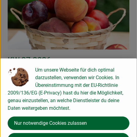
KW 27-2026
Um unsere Webseite für dich optimal
26.6.2026
Der Sommer zeigt sich von seiner
darzustellen, verwenden wir Cookies. In
genussvollsten Seite: Freue dich auf saftiges Steinobst
Übereinstimmung mit der EU-Richtlinie
wie Kirschen, Pfirsiche, Aprikosen und Pflaumen.
2009/136/EG (E-Privacy) hast du hier die Möglichkeit,
Entdecke die süße Vielfalt aromatischer Melonen und
genau einzustellen, an welche Dienstleister du deine
finde deinen Favoriten für heiße Sommertage. Erfahre
Daten weitergeben möchtest.
außerdem, welche Käsespezialitäten dich bei unserer
Tour de Kas im Juli erwarten und wie du deine Ökokiste
Nur notwendige Cookies zulassen
auch an warmen Tagen optimal kühl und frisch hältst.