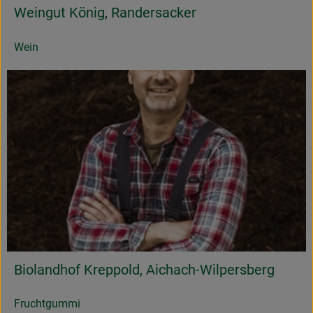
Weingut König, Randersacker
Wein
Biolandhof Kreppold, Aichach-Wilpersberg
Fruchtgummi