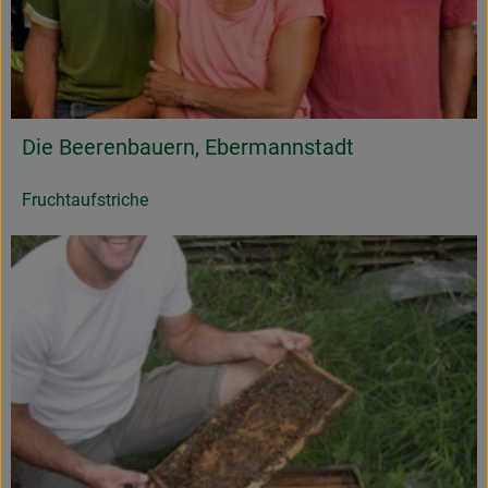
Obst & Gemüse
Frisches
Naturkost
Die Beerenbauern, Ebermannstadt
Getränke
Fruchtaufstriche
Drogerie & Diverses
Lieferservice
Über uns
Infos
Geschäftskunden