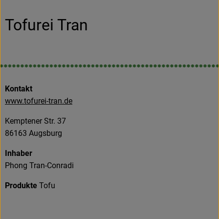
Obst & Gemüse
Tofurei Tran
Frisches
Naturkost
Getränke
Kontakt
Drogerie & Diverses
www.tofurei-tran.de
Kemptener Str. 37
Lieferservice
86163 Augsburg
Über uns
Inhaber
Phong Tran-Conradi
Infos
Produkte
Tofu
Geschäftskunden