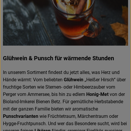
Glühwein & Punsch für wärmende Stunden
In unserem Sortiment findest du jetzt alles, was Herz und
Hände wärmt: Vom beliebten
Glühwein
„Heißer Hirsch“ über
fruchtige Sorten wie Sternen- oder Himbeerzauber vom
Perger vom Ammersee, bis hin zu edlem
Honig-Met
von der
Bioland-Imkerei Bienen Betz. Für gemütliche Herbstabende
mit der ganzen Familie bieten wir aromatische
Punschvarianten
wie Früchtetraum, Märchentraum oder
Hygge-Fruchtpunsch. Und wer das Besondere sucht, wird bei
unseren feinen
Likören
fündig: cremiger Eierlikör, nussiger