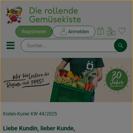
Warenko
Registrieren
Anmelden
Link
Mobiles Menu öffnen oder sc
Such
Ökokisten
Rezepte
THEMENWELTEN
NEUES & ANGEBOTE
Kisten-Kurier KW 44/2025
Ökokisten
Liebe Kundin, lieber Kunde,