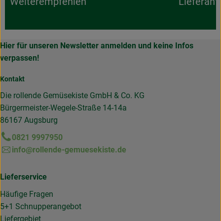
Weiterempfehlen
Lieferant
Hier für unseren Newsletter anmelden und keine Infos
verpassen!
Kontakt
Die rollende Gemüsekiste GmbH & Co. KG
Bürgermeister-Wegele-Straße 14-14a
86167 Augsburg
0821 9997950
info@rollende-gemuesekiste.de
Lieferservice
Häufige Fragen
5+1 Schnupperangebot
Liefergebiet