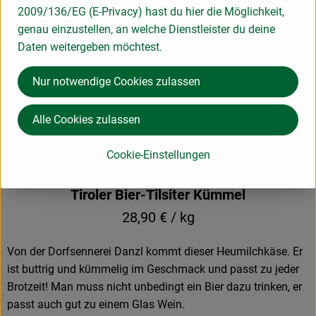
Paketpreis ca. 17,20 €
2009/136/EG (E-Privacy) hast du hier die Möglichkeit,
genau einzustellen, an welche Dienstleister du deine
Daten weitergeben möchtest.
Nur notwendige Cookies zulassen
Alle Cookies zulassen
Cookie-Einstellungen
Tiroler Bier-Tilsiter Kümmel
28,90 € / kg
Von der Dorfsennerei Danzl kommt dieser Heumilchkäse. Er
ist buttrig und kümmelig im Geschmack und passt zu jeder
Brotzeit! Man muss nicht unbedingt ein Bier dazu trinken, er
passt auch gut zu einem Glas Wein.