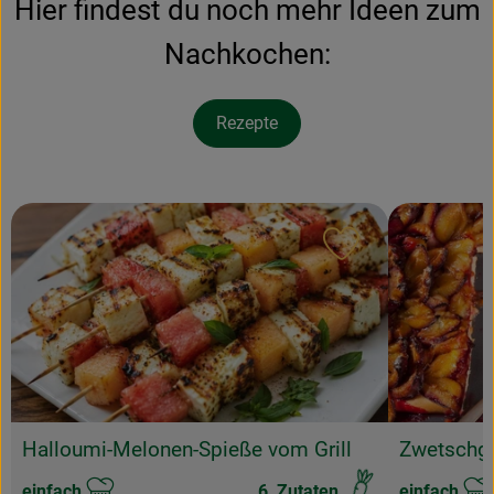
Hier findest du noch mehr Ideen zum
Nachkochen:
Rezepte
Rezept zu Favour
Halloumi-Melonen-Spieße vom Grill
Zwetschg
einfach
6
Zutaten
einfach