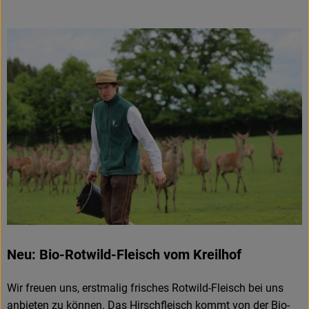
Obst & Gemüse
Frisches
Naturkost
Getränke
Drogerie & Diverses
Lieferservice
Über uns
Infos
Neu: Bio-Rotwild-Fleisch vom Kreilhof
Geschäftskunden
Wir freuen uns, erstmalig frisches Rotwild-Fleisch bei uns
anbieten zu können. Das Hirschfleisch kommt von der
Bio-