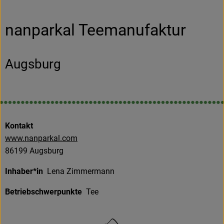
Obst & Gemüse
nanparkal Teemanufaktur
Frisches
Naturkost
Augsburg
Getränke
Drogerie & Diverses
Kontakt
Lieferservice
www.nanparkal.com
86199 Augsburg
Über uns
Inhaber*in
Lena Zimmermann
Infos
Betriebschwerpunkte
Tee
Geschäftskunden