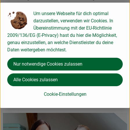
Teestrauch bis zu Dir: der Tee wird im Hochland angebaut,
durch die Pflückerinnen - unsere nanparkal - geerntet und
Um unsere Webseite für dich optimal
schließlich gelangt der Tee zu Dir, in Deine Tasse und
darzustellen, verwenden wir Cookies. In
verwöhnt Dich mit seinem Duft, seiner Wärme und seinem
Übereinstimmung mit der EU-Richtlinie
Aroma.
2009/136/EG (E-Privacy) hast du hier die Möglichkeit,
genau einzustellen, an welche Dienstleister du deine
Sorgfältig werden unsere Tees und Aufgüsse nach Qualität,
Daten weitergeben möchtest.
Geschmack und Herkunft von unserer Teesommelière Lena
Zimmermann ausgewählt. Überall kannst Du Natur pur
Nur notwendige Cookies zulassen
erleben. Künstliche Aromen kommen bei nanparkal nicht in
die (Tee-)Tüte.
Alle Cookies zulassen
Text: nanparkal
Cookie-Einstellungen