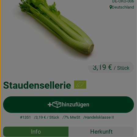
, Kontrollstelle
DE-ÖKO-006
Obst & Gemüse
Deutschland
, Herkunft:
Frisches
Naturkost
Getränke
Drogerie & Diverses
3,19 €
/ Stück
Lieferservice
Staudensellerie
Über uns
hinzufügen
Produkt zum Warenkorb hinzuf
Infos
#1351
3,19 €
/ Stück
7% MwSt
Handelsklasse II
Geschäftskunden
Rezepte
Info
Herkunft