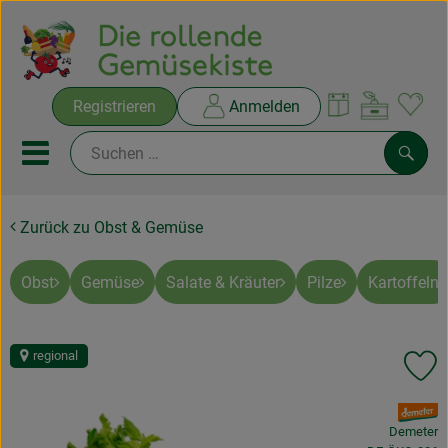
Warenko
Registrieren
Anmelden
Link
Mobiles Menu öffnen oder sc
Such
Zurück zu Obst & Gemüse
Ökokisten
Rezepte
Obst
Gemüse
Salate & Kräuter
Pilze
Kartoffeln
THEMENWELTEN
regional
Pr
NEUES & ANGEBOTE
, Verband:
Ökokisten
Demeter