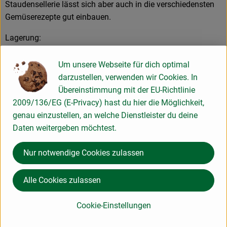
Staudensellerie lässt sich aber auch in die verschiedensten
Gemüserezepte gut einbauen.
Lagerung:
Staudensellerie lässt sich gut bis zu zwei Wochen im
Gemüsefach im Kühlschrank aufbewahren.
Um unsere Webseite für dich optimal
darzustellen, verwenden wir Cookies. In
Übereinstimmung mit der EU-Richtlinie
Produktinformationen
2009/136/EG (E-Privacy) hast du hier die Möglichkeit,
genau einzustellen, an welche Dienstleister du deine
Daten weitergeben möchtest.
Herkunft
Nur notwendige Cookies zulassen
Hersteller: Obergrashof Handelsgesellschaft
Alle Cookies zulassen
85221 Dachau Deutschland
Cookie-Einstellungen
zur Webseite