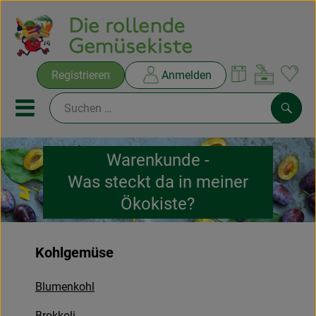
Warenko
Registrieren
Anmelden
Link
Mobiles Menu öffnen oder sc
Such
Warenkunde -
Ökokisten
Was steckt da in meiner
Rezepte
Ökokiste?
THEMENWELTEN
Kohlgemüse
NEUES & ANGEBOTE
Blumenkohl
Ökokisten
Brokkoli