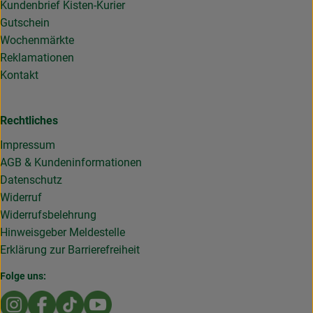
Kundenbrief Kisten-Kurier
Gutschein
Wochenmärkte
Reklamationen
Kontakt
Rechtliches
Impressum
AGB & Kundeninformationen
Datenschutz
Widerruf
Widerrufsbelehrung
Hinweisgeber Meldestelle
Erklärung zur Barrierefreiheit
Folge uns:
Externer Link zu https://www.instagram.com/die.rollende
Externer Link zu https://www.facebook.com/Dierol
Externer Link zu https://www.tiktok.com/@die
Externer Link zu https://www.youtub