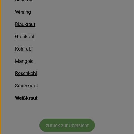
Obst & Gemüse
Wirsing
Frisches
Blaukraut
Naturkost
Grünkohl
Getränke
Kohlrabi
Drogerie & Diverses
Mangold
Rosenkohl
Lieferservice
Sauerkraut
Über uns
Weißkraut
Infos
Geschäftskunden
zurück zur Übersicht