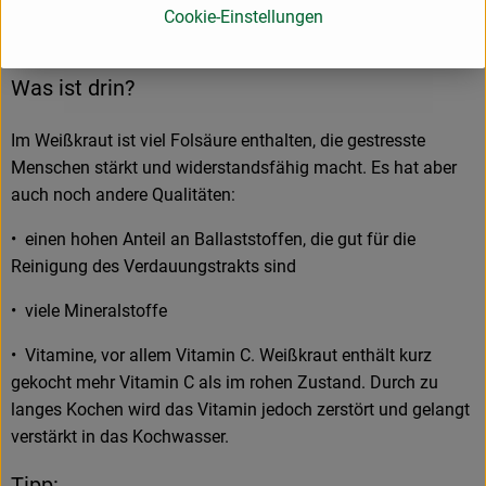
eine Stunde) ist, desto knackiger bleibt der Kohl und das
Cookie-Einstellungen
Vitamin C verkocht nicht.
Was ist drin?
Im Weißkraut ist viel Folsäure enthalten, die gestresste
Menschen stärkt und widerstandsfähig macht. Es hat aber
auch noch andere Qualitäten:
• einen hohen Anteil an Ballaststoffen, die gut für die
Reinigung des Verdauungstrakts sind
• viele Mineralstoffe
• Vitamine, vor allem Vitamin C. Weißkraut enthält kurz
gekocht mehr Vitamin C als im rohen Zustand. Durch zu
langes Kochen wird das Vitamin jedoch zerstört und gelangt
verstärkt in das Kochwasser.
Tipp: