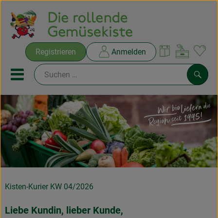
Warenko
Registrieren
Anmelden
Link
Mobiles Menu öffnen oder sc
Such
Ökokisten
Rezepte
THEMENWELTEN
NEUES & ANGEBOTE
Kisten-Kurier KW 04/2026
Ökokisten
Liebe Kundin, lieber Kunde,