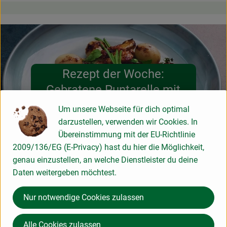
Rezept der Woche:
Gebratene Puntarelle mit
getrockneten Tomaten
Um unsere Webseite für dich optimal
darzustellen, verwenden wir Cookies. In
Übereinstimmung mit der EU-Richtlinie
2009/136/EG (E-Privacy) hast du hier die Möglichkeit,
genau einzustellen, an welche Dienstleister du deine
Daten weitergeben möchtest.
Hier findest du noch mehr Ideen zum
Nachkochen:
Nur notwendige Cookies zulassen
Alle Cookies zulassen