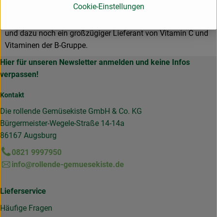
Cookie-Einstellungen
Er ist reich an Kohlenhydraten, Eiweiß, Calcium und Eisen
und dazu noch ein großzügiger Lieferant von Vitamin C und
Vitaminen der B-Gruppe.
Hier für unseren Newsletter anmelden und keine Infos
verpassen!
Kontakt
Die rollende Gemüsekiste GmbH & Co. KG
Bürgermeister-Wegele-Straße 14-14a
86167 Augsburg
0821 9997950
info@rollende-gemuesekiste.de
Lieferservice
Häufige Fragen