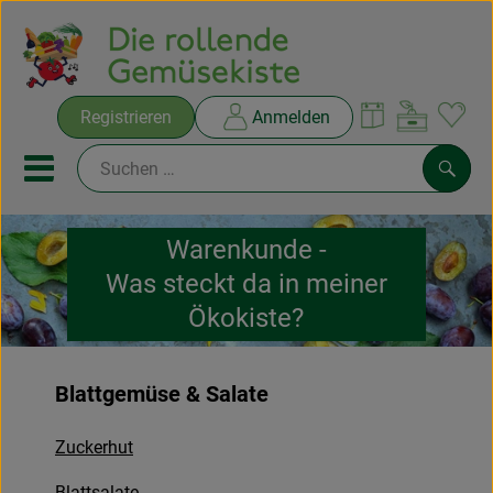
Warenko
Registrieren
Anmelden
Link
Mobiles Menu öffnen oder sc
Such
Warenkunde -
Ökokisten
Was steckt da in meiner
Rezepte
Ökokiste?
THEMENWELTEN
Blattgemüse & Salate
NEUES & ANGEBOTE
Zuckerhut
Ökokisten
Blattsalate