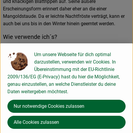
und knackigen Blattrippen auf. Seine äußere
Erscheinungsform erinnert daher eher an die einer
Mangoldstaude. Da er leichte Nachtfröste verträgt, kann er
auch bei uns bis in den Winter hinein geerntet werden.
Wie verwende ich´s?
Pak Choi schmeckt mild, leicht erdig-nussig mit einem
Um unsere Webseite für dich optimal
Hauch von Senf. Es können sowohl die Blattstiele als auch
darzustellen, verwenden wir Cookies. In
die grünen Blätter verwendet werden. Man kann den Pak
Übereinstimmung mit der EU-Richtlinie
Choi roh als fein geschnittenen Salat anrichten, üblicher ist
2009/136/EG (E-Privacy) hast du hier die Möglichkeit,
jedoch die Zubereitung als warmes Gemüsegericht, bzw. als
genau einzustellen, an welche Dienstleister du deine
Beilage zu Fleisch- und Fischgerichten. Als Kochgemüse ist
Daten weitergeben möchtest.
er universell einsetzbar und eignet sich hervorragend für alle
asiatischen Gerichte, z.B. in Verbindung mit gelben Rüben,
Nur notwendige Cookies zulassen
Lauch und/oder Süßkartoffeln und auch mit Currypaste
macht er sich wunderbar.
Alle Cookies zulassen
Was ist drin?