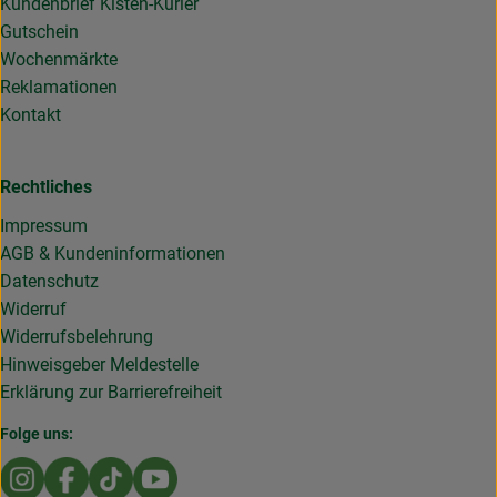
Kundenbrief Kisten-Kurier
Gutschein
Wochenmärkte
Reklamationen
Kontakt
Rechtliches
Impressum
AGB & Kundeninformationen
Datenschutz
Widerruf
Widerrufsbelehrung
Hinweisgeber Meldestelle
Erklärung zur Barrierefreiheit
Folge uns:
Externer Link zu https://www.instagram.com/die.rollende
Externer Link zu https://www.facebook.com/Dierol
Externer Link zu https://www.tiktok.com/@die
Externer Link zu https://www.youtub