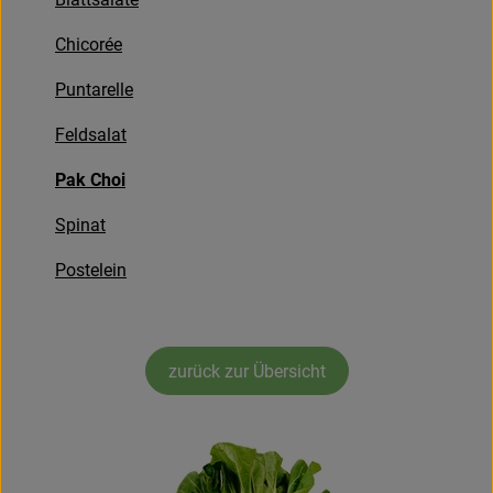
Obst & Gemüse
Chicorée
Frisches
Puntarelle
Naturkost
Feldsalat
Getränke
Pak Choi
Drogerie & Diverses
Spinat
Postelein
Lieferservice
Über uns
zurück zur Übersicht
Infos
Geschäftskunden