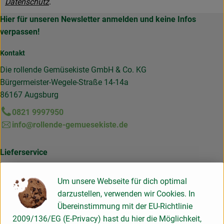
Datenschutz
.
Obst & Gemüse
Hier für unseren Newsletter anmelden und keine Infos
Frisches
verpassen!
Naturkost
Kontakt
Die rollende Gemüsekiste GmbH & Co. KG
Getränke
Bürgermeister-Wegele-Straße 14-14a
86167 Augsburg
Drogerie & Diverses
0821 9997950
info@rollende-gemuesekiste.de
Lieferservice
Lieferservice
Über uns
Häufige Fragen
Infos
Um unsere Webseite für dich optimal
5+1 Schnupperangebot
darzustellen, verwenden wir Cookies. In
Liefergebiet
Geschäftskunden
Übereinstimmung mit der EU-Richtlinie
App
2009/136/EG (E-Privacy) hast du hier die Möglichkeit,