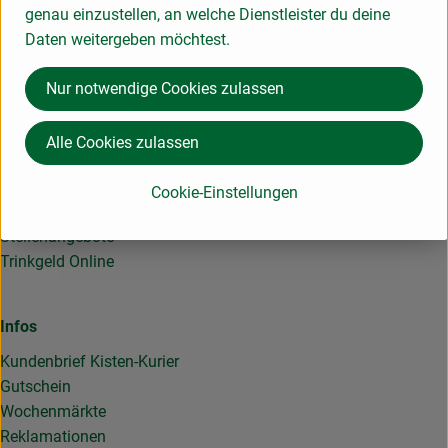
Geschäftskunden
genau einzustellen, an welche Dienstleister du deine
Bürokiste
Daten weitergeben möchtest.
Großhandelsvorteile
EU-Schulprogramm
Nur notwendige Cookies zulassen
Alle Cookies zulassen
Die rollende Gemüsekiste
Unsere Werte
Cookie-Einstellungen
Lieferanten & Partner
Stellenangebote
Trinkgeld Online
Infos
Kundenbrief Kisten-Kurier
Gutschein
Wochenmärkte
Reklamationen