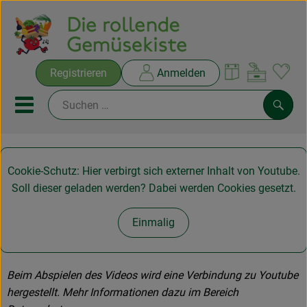
Warenko
Registrieren
Anmelden
Link
Mobiles Menu öffnen oder sc
Such
Ökokisten
Cookie-Schutz: Hier verbirgt sich externer Inhalt von
Youtube
.
Soll dieser geladen werden? Dabei werden Cookies gesetzt.
Rezepte
Einmalig
THEMENWELTEN
NEUES & ANGEBOTE
Beim Abspielen des Videos wird eine Verbindung zu Youtube
Ökokisten
hergestellt. Mehr Informationen dazu im Bereich