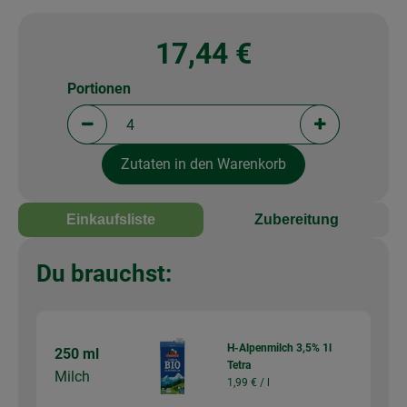
17,44 €
Portionen
Portionen verringern (aktuell 4 Portionen ausgewä
Portionen erh
Zutaten in den Warenkorb
Einkaufsliste
Zubereitung
Du brauchst:
H-Alpenmilch 3,5% 1l
250 ml
Tetra
Milch
1,99 € /
l