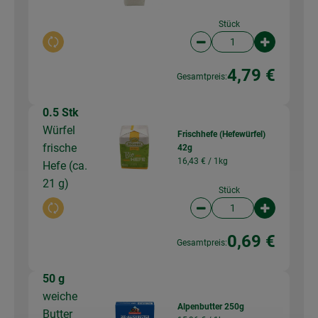
Stück
Auswahl ändern
Artikelanzahl verringer
Artikelanz
4,79 €
Gesamtpreis:
0.5 Stk
Würfel
Frischhefe (Hefewürfel)
frische
42g
16,43 € /
1kg
Hefe (ca.
21 g)
Stück
Auswahl ändern
Artikelanzahl verringer
Artikelanz
0,69 €
Gesamtpreis:
50 g
weiche
Alpenbutter 250g
Butter