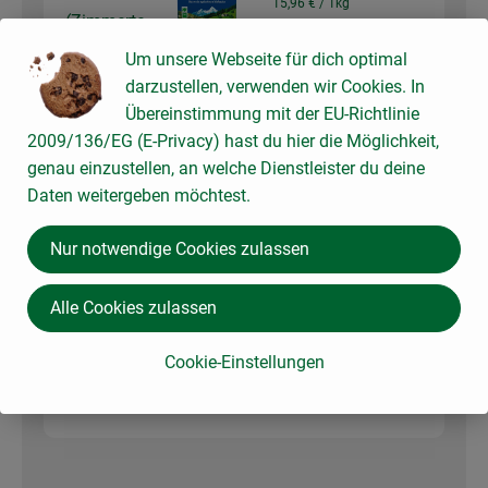
15,96 € /
1kg
(Zimmerte
mperatur)
Um unsere Webseite für dich optimal
Stück
darzustellen, verwenden wir Cookies. In
Auswahl ändern
Artikelanzahl verringer
Artikelanz
Übereinstimmung mit der EU-Richtlinie
3,99 €
2009/136/EG (E-Privacy) hast du hier die Möglichkeit,
Gesamtpreis:
genau einzustellen, an welche Dienstleister du deine
Daten weitergeben möchtest.
1 Stk
Eier 6 Stück Breitsameter
Nur notwendige Cookies zulassen
3,39 € /
Stück
1 Ei (Gr. M)
Alle Cookies zulassen
Stück
Auswahl ändern
Artikelanzahl verringer
Artikelanz
Cookie-Einstellungen
3,39 €
Gesamtpreis: