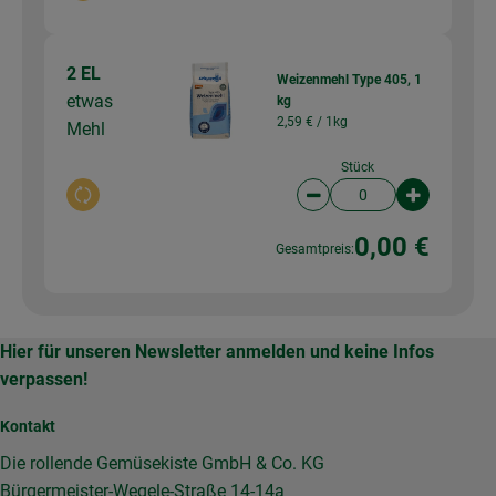
2 EL
Weizenmehl Type 405, 1
etwas
kg
2,59 € /
1kg
Mehl
Stück
Auswahl ändern
Artikelanzahl verringer
Artikelanz
0,00 €
Gesamtpreis:
Hier für unseren Newsletter anmelden und keine Infos
verpassen!
Kontakt
Die rollende Gemüsekiste GmbH & Co. KG
Bürgermeister-Wegele-Straße 14-14a