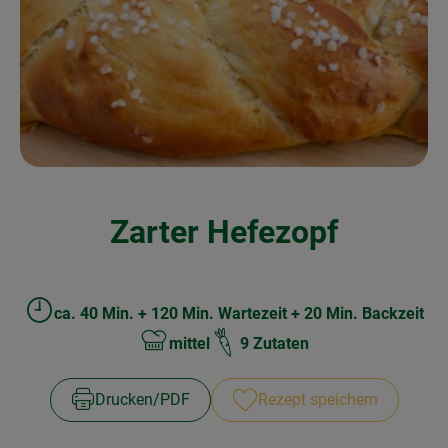
Obst & Gemüse
Frisches
Naturkost
Getränke
Drogerie & Diverses
Zarter Hefezopf
Lieferservice
Über uns
ca. 40 Min. + 120 Min. Wartezeit + 20 Min. Backzeit
Zubreitungszeit:
mittel
9 Zutaten
Schwierigkeit:
Infos
Geschäftskunden
Drucken​/​PDF
Rezept speichern