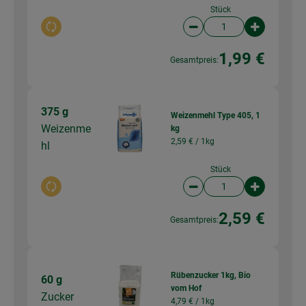
Stück
Auswahl ändern
Artikelanzahl verringer
Artikelanz
1,99 €
Gesamtpreis:
375 g
Weizenmehl Type 405, 1
Weizenme
kg
2,59 € /
1kg
hl
Stück
Auswahl ändern
Artikelanzahl verringer
Artikelanz
2,59 €
Gesamtpreis:
Rübenzucker 1kg, Bio
60 g
vom Hof
Zucker
4,79 € /
1kg