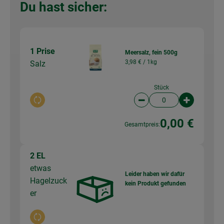
Du hast sicher:
1 Prise
Meersalz, fein 500g
3,98 € /
1kg
Salz
Stück
Auswahl ändern
Artikelanzahl verringer
Artikelanz
0,00 €
Gesamtpreis:
2 EL
etwas
Leider haben wir dafür
Hagelzuck
kein Produkt gefunden
er
Auswahl ändern