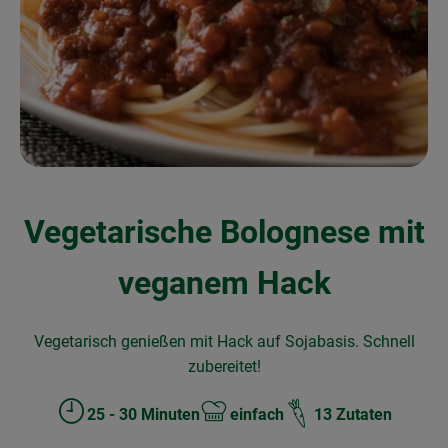
Obst & Gemüse
Frisches
Naturkost
Getränke
Drogerie & Diverses
Vegetarische Bolognese mit
Lieferservice
veganem Hack
Über uns
Vegetarisch genießen mit Hack auf Sojabasis. Schnell
Infos
zubereitet!
Geschäftskunden
25 - 30 Minuten
einfach
13 Zutaten
Zubreitungszeit:
Schwierigkeit: