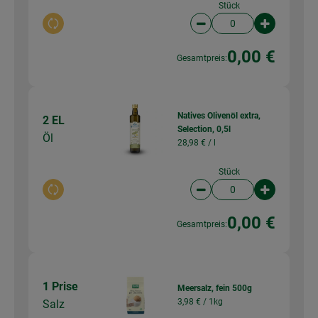
Stück
Auswahl ändern
Artikelanzahl verringer
Artikelanz
0,00 €
Gesamtpreis:
Natives Olivenöl extra,
2 EL
Selection, 0,5l
Öl
28,98 € /
l
Stück
Auswahl ändern
Artikelanzahl verringer
Artikelanz
0,00 €
Gesamtpreis:
1 Prise
Meersalz, fein 500g
3,98 € /
1kg
Salz