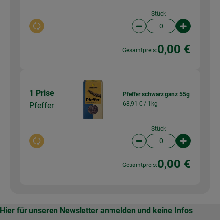
Stück
Auswahl ändern
Artikelanzahl verringer
Artikelanz
0,00 €
Gesamtpreis:
1 Prise
Pfeffer schwarz ganz 55g
68,91 € /
1kg
Pfeffer
Stück
Auswahl ändern
Artikelanzahl verringer
Artikelanz
0,00 €
Gesamtpreis:
Hier für unseren Newsletter anmelden und keine Infos