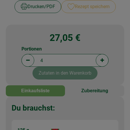
Drucken​/​PDF
Rezept speichern
27,05 €
Portionen
Portionen verringern (aktuell 4 Portionen ausgewä
Portionen erh
Zutaten in den Warenkorb
Einkaufsliste
Zubereitung
Du brauchst: