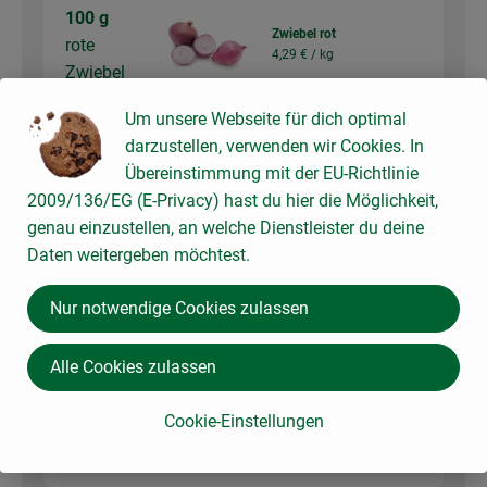
100 g
Zwiebel rot
rote
4,29 € /
kg
Zwiebel
kg
Um unsere Webseite für dich optimal
Auswahl ändern
Artikelanzahl verringer
Artikelanz
darzustellen, verwenden wir Cookies. In
Übereinstimmung mit der EU-Richtlinie
2,15 €
Gesamtpreis:
2009/136/EG (E-Privacy) hast du hier die Möglichkeit,
genau einzustellen, an welche Dienstleister du deine
Daten weitergeben möchtest.
1 Stk
frischer Knoblauch
Knoblauch
Nur notwendige Cookies zulassen
27,49 € /
kg
(2 Zehen)
Alle Cookies zulassen
Stück
Auswahl ändern
Artikelanzahl verringer
Artikelanz
Cookie-Einstellungen
ca. 6,65 €
Gesamtpreis: