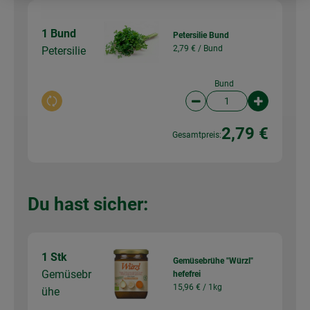
1 Bund
Petersilie Bund
2,79 € /
Bund
Petersilie
Bund
Auswahl ändern
Artikelanzahl verringer
Artikelanz
2,79 €
Gesamtpreis:
Du hast sicher:
1 Stk
Gemüsebrühe "Würzl"
Gemüsebr
hefefrei
15,96 € /
1kg
ühe