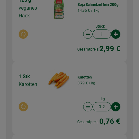
125 g
Soja Schnetzel fein 200g
veganes
14,95 € /
1kg
Hack
Stück
Auswahl ändern
Artikelanzahl verringer
Artikelanz
2,99 €
Gesamtpreis:
1 Stk
Karotten
3,79 € /
kg
Karotten
kg
Auswahl ändern
Artikelanzahl verringer
Artikelanz
0,76 €
Gesamtpreis: