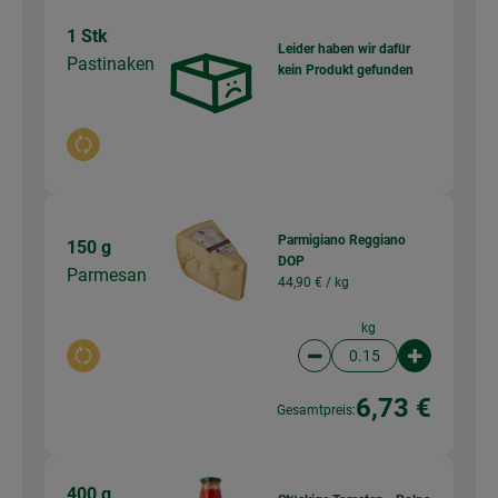
1 Stk
Leider haben wir dafür
Pastinaken
kein Produkt gefunden
Auswahl ändern
Parmigiano Reggiano
150 g
DOP
Parmesan
44,90 € /
kg
kg
Auswahl ändern
Artikelanzahl verringer
Artikelanz
6,73 €
Gesamtpreis:
400 g