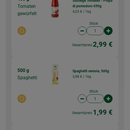
Stückige Tomaten - Polpa
Tomaten
di pomodoro 690g
4,33 € /
1kg
gewürfelt
Stück
Auswahl ändern
Artikelanzahl verringer
Artikelanz
2,99 €
Gesamtpreis:
500 g
Spaghetti semola, 500g
3,98 € /
1kg
Spaghetti
Stück
Auswahl ändern
Artikelanzahl verringer
Artikelanz
1,99 €
Gesamtpreis: