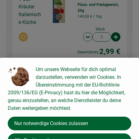
Pizza- und Pastagewürz,
Kräuter
20g
Italienisch
149,50 € /
1kg
e Küche
Stück
Auswahl ändern
Artikelanzahl verringer
Artikelanz
2,99 €
Gesamtpreis:
Um unsere Webseite für dich optimal
1 Stk
darzustellen, verwenden wir Cookies. In
Lasagneplatten semola,
Lasagne-
250g
Übereinstimmung mit der EU-Richtlinie
Nudelblätt
10,76 € /
1kg
2009/136/EG (E-Privacy) hast du hier die Möglichkeit,
er
genau einzustellen, an welche Dienstleister du deine
Stück
Daten weitergeben möchtest.
Auswahl ändern
Artikelanzahl verringer
Artikelanz
2,69 €
Nur notwendige Cookies zulassen
Gesamtpreis: