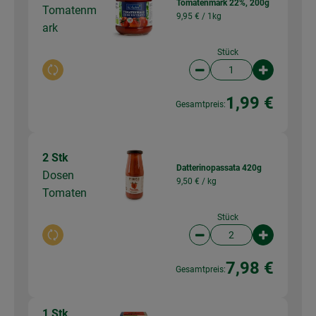
Tomatenmark 22%, 200g
Tomatenm
9,95 € /
1kg
ark
Stück
Auswahl ändern
Artikelanzahl verringer
Artikelanz
1,99 €
Gesamtpreis:
2 Stk
Datterinopassata 420g
Dosen
9,50 € /
kg
Tomaten
Stück
Auswahl ändern
Artikelanzahl verringer
Artikelanz
7,98 €
Gesamtpreis:
1 Stk