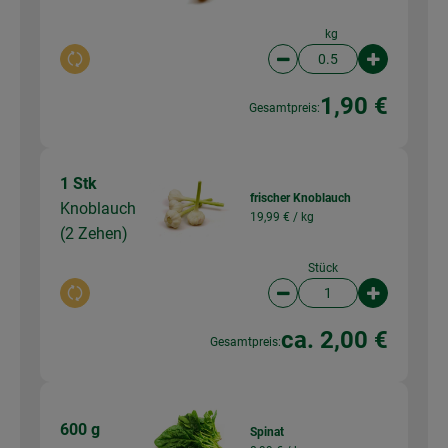
kg
Auswahl ändern
Artikelanzahl verringer
Artikelanz
1,90 €
Gesamtpreis:
1 Stk
frischer Knoblauch
Knoblauch
19,99 € /
kg
(2 Zehen)
Stück
Auswahl ändern
Artikelanzahl verringer
Artikelanz
ca. 2,00 €
Gesamtpreis:
600 g
Spinat