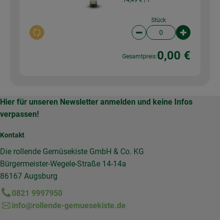
Stück
Auswahl ändern
Artikelanzahl verringer
Artikelanz
0,00 €
Gesamtpreis:
Hier für unseren Newsletter anmelden und keine Infos
verpassen!
Kontakt
Die rollende Gemüsekiste GmbH & Co. KG
Bürgermeister-Wegele-Straße 14-14a
86167 Augsburg
0821 9997950
info@rollende-gemuesekiste.de