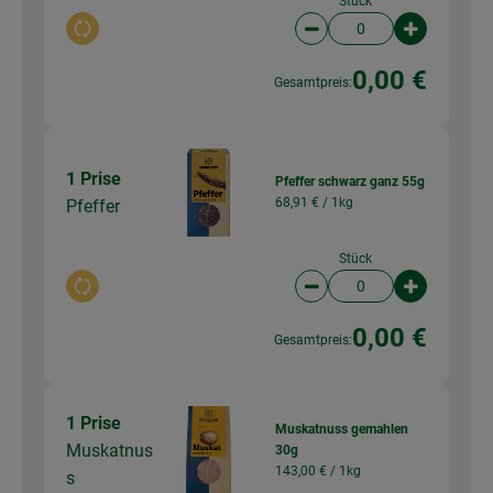
Stück
Auswahl ändern
Artikelanzahl verringer
Artikelanz
0,00 €
Gesamtpreis:
1 Prise
Pfeffer schwarz ganz 55g
68,91 € /
1kg
Pfeffer
Stück
Auswahl ändern
Artikelanzahl verringer
Artikelanz
0,00 €
Gesamtpreis:
1 Prise
Muskatnuss gemahlen
Muskatnus
30g
143,00 € /
1kg
s