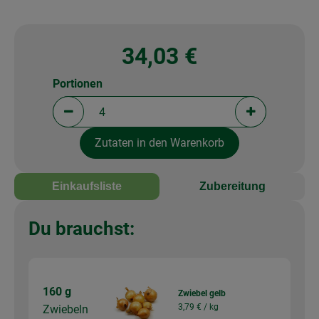
34,03 €
Portionen
Portionen verringern (aktuell 4 Portionen ausgewä
Portionen erh
Zutaten in den Warenkorb
Einkaufsliste
Zubereitung
Du brauchst:
160 g
Zwiebel gelb
3,79 € /
kg
Zwiebeln