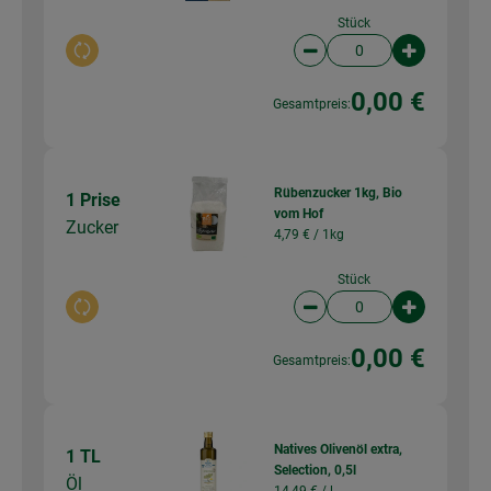
Stück
Auswahl ändern
Artikelanzahl verringer
Artikelanz
0,00 €
Gesamtpreis:
Rübenzucker 1kg, Bio
1 Prise
vom Hof
Zucker
4,79 € /
1kg
Stück
Auswahl ändern
Artikelanzahl verringer
Artikelanz
0,00 €
Gesamtpreis:
Natives Olivenöl extra,
1 TL
Selection, 0,5l
Öl
14,49 € /
l