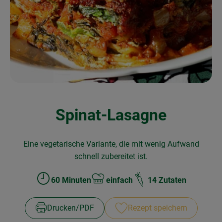
Obst & Gemüse
Frisches
Naturkost
Getränke
Drogerie & Diverses
Spinat-Lasagne
Lieferservice
Eine vegetarische Variante, die mit wenig Aufwand
Über uns
schnell zubereitet ist.
Infos
60 Minuten
einfach
14 Zutaten
Zubreitungszeit:
Schwierigkeit:
Geschäftskunden
Drucken​/​PDF
Rezept speichern