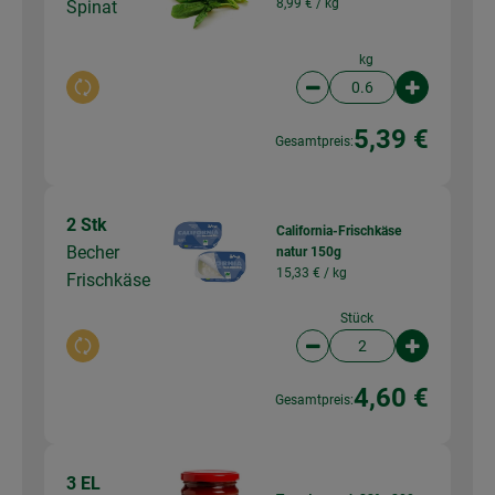
8,99 € /
kg
Spinat
kg
Auswahl ändern
Artikelanzahl verringer
Artikelanz
5,39 €
Gesamtpreis:
2 Stk
California-Frischkäse
Becher
natur 150g
15,33 € /
kg
Frischkäse
Stück
Auswahl ändern
Artikelanzahl verringer
Artikelanz
4,60 €
Gesamtpreis:
3 EL