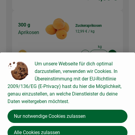
300 g
Zuckeraprikosen
12,99 € /
kg
Aprikosen
kg
Auswahl ändern
Artikelanzahl verringer
Artikelanz
Um unsere Webseite für dich optimal
3,90 €
Gesamtpreis:
darzustellen, verwenden wir Cookies. In
Übereinstimmung mit der EU-Richtlinie
2009/136/EG (E-Privacy) hast du hier die Möglichkeit,
1 Stk
genau einzustellen, an welche Dienstleister du deine
Cantaloup
Melone Cantaloupe
Daten weitergeben möchtest.
4,49 € /
Stück
e-Melone
(ca. 700g)
Nur notwendige Cookies zulassen
Stück
Auswahl ändern
Artikelanzahl verringer
Artikelanz
Alle Cookies zulassen