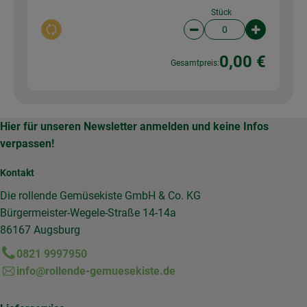
Stück
Auswahl ändern
Artikelanzahl verringer
Artikelanz
0,00 €
Gesamtpreis:
Hier für unseren Newsletter anmelden und keine Infos
verpassen!
Kontakt
Die rollende Gemüsekiste GmbH & Co. KG
Bürgermeister-Wegele-Straße 14-14a
86167 Augsburg
0821 9997950
info@rollende-gemuesekiste.de