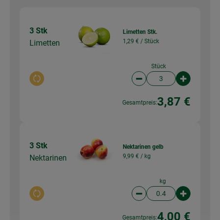
3 Stk
Limetten Stk.
1,29 € /
Stück
Limetten
Stück
Auswahl ändern
Artikelanzahl verringer
Artikelanz
3,87 €
Gesamtpreis:
3 Stk
Nektarinen gelb
9,99 € /
kg
Nektarinen
kg
Auswahl ändern
Artikelanzahl verringer
Artikelanz
4,00 €
Gesamtpreis: