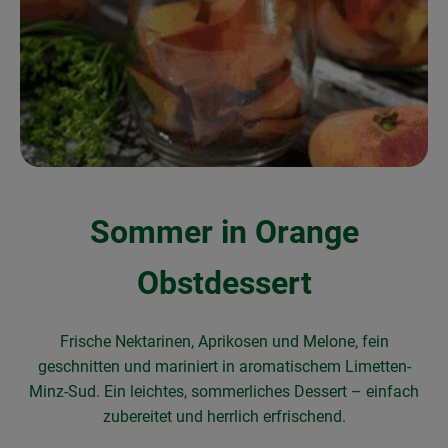
Obst & Gemüse
Frisches
Naturkost
Getränke
Drogerie & Diverses
Sommer in Orange
Lieferservice
Obstdessert
Über uns
Frische Nektarinen, Aprikosen und Melone, fein
Infos
geschnitten und mariniert in aromatischem Limetten-
Minz-Sud. Ein leichtes, sommerliches Dessert – einfach
Geschäftskunden
zubereitet und herrlich erfrischend.