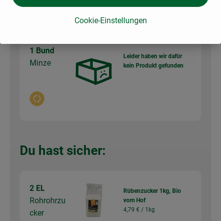
4,49 €
Gesamtpreis:
Cookie-Einstellungen
1 Bund
Leider haben wir dafür
Minze
kein Produkt gefunden
Auswahl ändern
Du hast sicher:
2 EL
Rübenzucker 1kg, Bio
Rohrohrzu
vom Hof
4,79 € /
1kg
cker