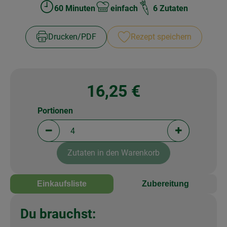
60 Minuten
einfach
6 Zutaten
Zubreitungszeit:
Schwierigkeit:
Drucken​/​PDF
Rezept speichern
16,25 €
Portionen
Portionen verringern (aktuell 4 Portionen ausgewä
Portionen erh
Zutaten in den Warenkorb
Einkaufsliste
Zubereitung
Du brauchst: