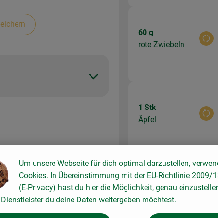
eichern
60 g
Aus
rote Zwiebeln
1 Stk
Aus
Äpfel
en und
Um unsere Webseite für dich optimal darzustellen, verwen
schen,
Cookies. In Übereinstimmung mit der EU-Richtlinie 2009/
den.
Du hast siche
(E-Privacy) hast du hier die Möglichkeit, genau einzustelle
Dienstleister du deine Daten weitergeben möchtest.
 1 cm