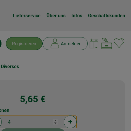
Lieferservice
Über uns
Infos
Geschäftskunden
Warenk
L
Registrieren
Anmelden
chen
 Diverses
5,65 €
ionen
rtionen verringern (aktuell 4 Portionen ausgewählt)
Portionen erhöhen (aktuell 4