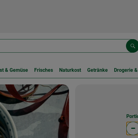
Su
st & Gemüse
Frisches
Naturkost
Getränke
Drogerie &
Port
Po