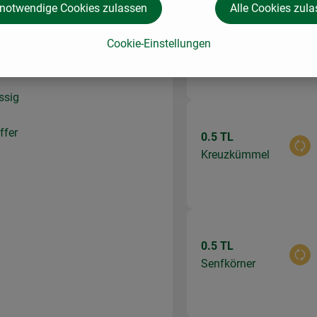
 notwendige Cookies zulassen
Alle Cookies zul
1 EL
Aus
Cookie-Einstellungen
Olivenöl
ssig
ffer
0.5 TL
Aus
Kreuzkümmel
0.5 TL
Aus
Senfkörner