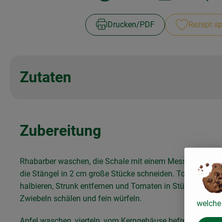
Drucken​/​PDF
Rezept sp
Zutaten
Zubereitung
Rhabarber waschen, die Schale mit einem Messer abzieh
die Stängel in 2 cm große Stücke schneiden. Tomaten wa
halbieren, Strunk entfernen und Tomaten in Stücke schnei
Zwiebeln schälen und fein würfeln.
welche 
Apfel waschen, vierteln, vom Kerngehäuse befreien und in