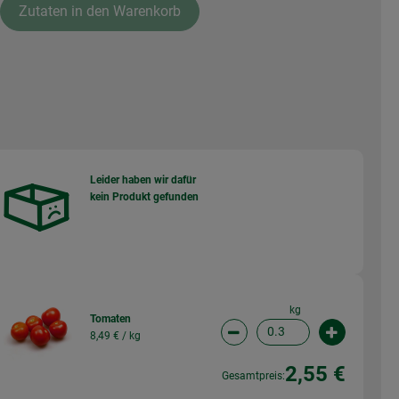
Zutaten in den Warenkorb
Leider haben wir dafür
kein Produkt gefunden
wahl ändern
kg
Tomaten
8,49 € /
kg
wahl ändern
Artikelanzahl verringern (
Artikelanz
2,55 €
Gesamtpreis: