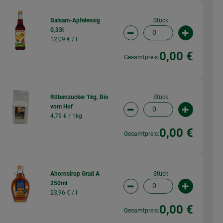
Stück
Balsam-Apfelessig
0,33l
wahl ändern
Artikelanzahl verringern (
Artikelanz
12,09 € /
l
0,00 €
Gesamtpreis:
Stück
Rübenzucker 1kg, Bio
vom Hof
wahl ändern
Artikelanzahl verringern (
Artikelanz
4,79 € /
1kg
0,00 €
Gesamtpreis:
Stück
Ahornsirup Grad A
250ml
wahl ändern
Artikelanzahl verringern (
Artikelanz
23,96 € /
l
0,00 €
Gesamtpreis: