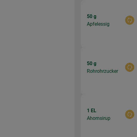
50 g
Aus
Apfelessig
50 g
Aus
Rohrohrzucker
1 EL
Aus
Ahornsirup