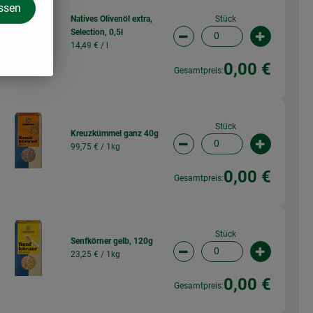
assen
Stück
Natives Olivenöl extra,
Selection, 0,5l
wahl ändern
Artikelanzahl verringern (
Artikelanz
14,49 € /
l
0,00 €
Gesamtpreis:
Stück
Kreuzkümmel ganz 40g
99,75 € /
1kg
wahl ändern
Artikelanzahl verringern (
Artikelanz
0,00 €
Gesamtpreis:
Stück
Senfkörner gelb, 120g
23,25 € /
1kg
wahl ändern
Artikelanzahl verringern (
Artikelanz
0,00 €
Gesamtpreis: