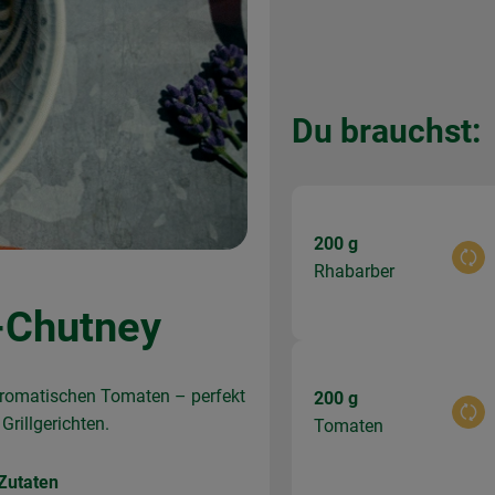
Du brauchst:
200 g
Aus
Rhabarber
-Chutney
aromatischen Tomaten – perfekt
200 g
Aus
Grillgerichten.
Tomaten
Zutaten