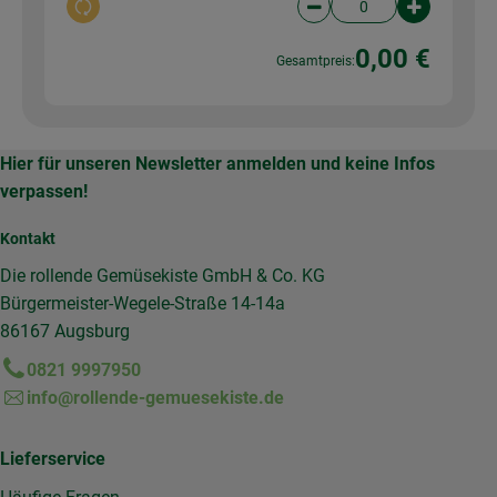
Auswahl ändern
Artikelanzahl verringer
Artikelanz
0,00 €
Gesamtpreis:
Hier für unseren Newsletter anmelden und keine Infos
verpassen!
Kontakt
Die rollende Gemüsekiste GmbH & Co. KG
Bürgermeister-Wegele-Straße 14-14a
86167 Augsburg
0821 9997950
info@rollende-gemuesekiste.de
Lieferservice