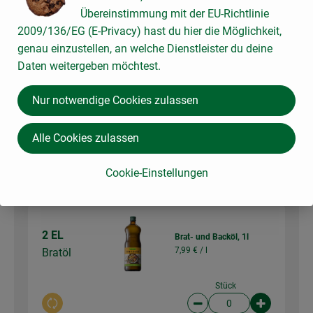
Du hast sicher:
Übereinstimmung mit der EU-Richtlinie
2009/136/EG (E-Privacy) hast du hier die Möglichkeit,
genau einzustellen, an welche Dienstleister du deine
1 Stk
Daten weitergeben möchtest.
frischer Knoblauch
Knoblauch
19,99 € /
kg
(1 Zehe)
Nur notwendige Cookies zulassen
Stück
Alle Cookies zulassen
Auswahl ändern
Artikelanzahl verringer
Artikelanz
ca. 0,00 €
Cookie-Einstellungen
Gesamtpreis:
2 EL
Brat- und Backöl, 1l
7,99 € /
l
Bratöl
Stück
Auswahl ändern
Artikelanzahl verringer
Artikelanz