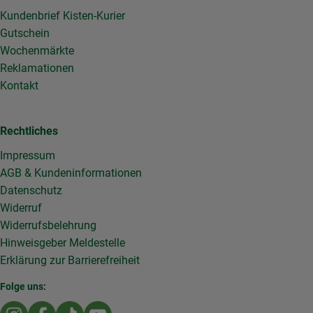
Kundenbrief Kisten-Kurier
Gutschein
Wochenmärkte
Reklamationen
Kontakt
Rechtliches
Impressum
AGB & Kundeninformationen
Datenschutz
Widerruf
Widerrufsbelehrung
Hinweisgeber Meldestelle
Erklärung zur Barrierefreiheit
Folge uns:
Externer Link zu https://www.instagram.com/die.rollende
Externer Link zu https://www.facebook.com/Dierol
Externer Link zu https://www.tiktok.com/@die
Externer Link zu https://www.youtub