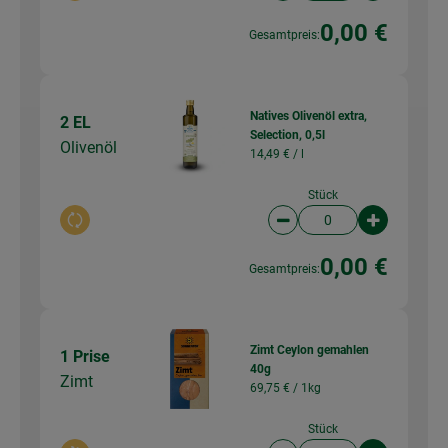
0,00 €
Gesamtpreis:
Natives Olivenöl extra,
2 EL
Selection, 0,5l
Olivenöl
14,49 € /
l
Stück
Auswahl ändern
Artikelanzahl verringer
Artikelanz
0,00 €
Gesamtpreis:
Zimt Ceylon gemahlen
1 Prise
40g
Zimt
69,75 € /
1kg
Stück