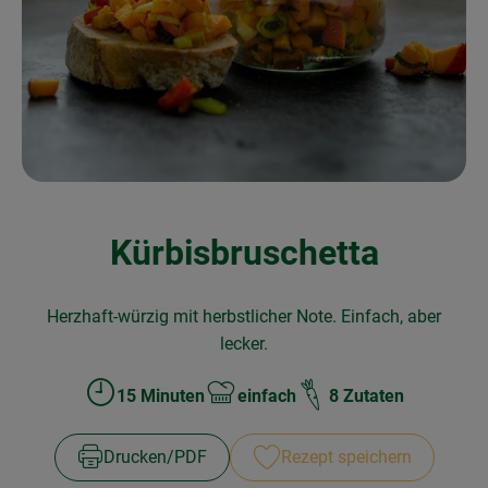
Obst & Gemüse
Frisches
Naturkost
Getränke
Drogerie & Diverses
Kürbisbruschetta
Lieferservice
Herzhaft-würzig mit herbstlicher Note. Einfach, aber
Über uns
lecker.
Infos
15 Minuten
einfach
8 Zutaten
Zubreitungszeit:
Schwierigkeit:
Geschäftskunden
Drucken​/​PDF
Rezept speichern