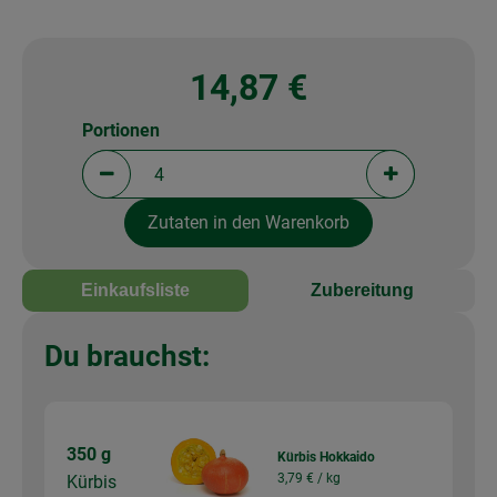
14,87 €
Portionen
Portionen verringern (aktuell 4 Portionen ausgewä
Portionen erh
Zutaten in den Warenkorb
Einkaufsliste
Zubereitung
Du brauchst:
350 g
Kürbis Hokkaido
3,79 € /
kg
Kürbis