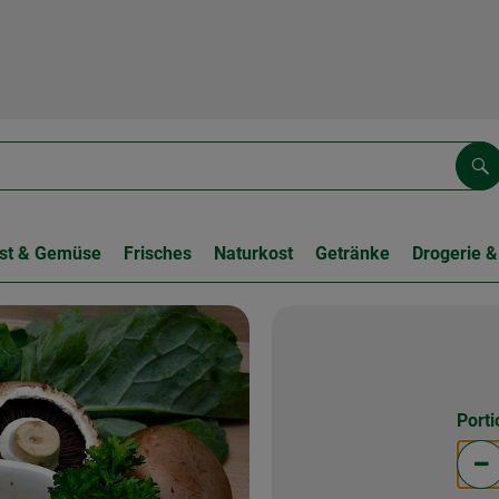
Su
st & Gemüse
Frisches
Naturkost
Getränke
Drogerie &
Port
Po