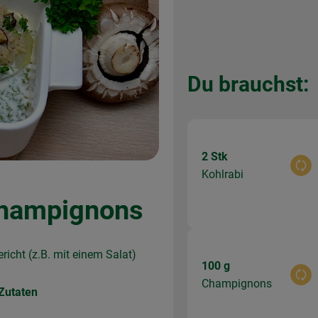
Du brauchst:
2 Stk
Aus
Kohlrabi
Champignons
richt (z.B. mit einem Salat)
100 g
Aus
Champignons
Zutaten