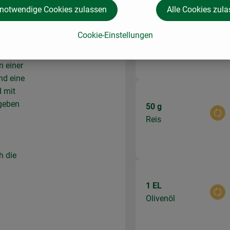
 Pfanne
 notwendige Cookies zulassen
Alle Cookies zul
 zum
weich
1 Stk
Cookie-Einstellungen
Aus
Zwiebel
n einer
nd eine
 mit
ngeben
50 g
Aus
Reis
h die
1 EL
Aus
Olivenöl