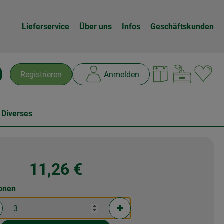
Lieferservice
Über uns
Infos
Geschäftskunden
Warenk
L
Registrieren
Anmelden
chen
 Diverses
11,26 €
ionen
rtionen verringern (aktuell 3 Portionen ausgewählt)
Portionen erhöhen (aktuell 3