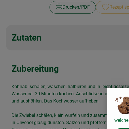
Drucken​/​PDF
Rezept sp
Zutaten
Zubereitung
Kohlrabi schälen, waschen, halbieren und in leicht gesal
Wasser ca. 30 Minuten kochen. Anschließend abtropfen l
und aushöhlen. Das Kochwasser aufheben.
Die Zwiebel schälen, klein würfeln und zusammen mit de
welche 
in Olivenöl glasig dünsten. Salzen und pfeffern.