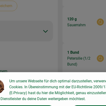
eichern
120 g
Aus
Sauerrahm
1 Bund
Petersilie (1/2
Aus
Bund)
zenem
assen
Um unsere Webseite für dich optimal darzustellen, verwen
Cookies. In Übereinstimmung mit der EU-Richtlinie 2009/
Du hast siche
(E-Privacy) hast du hier die Möglichkeit, genau einzustelle
m Reis
Dienstleister du deine Daten weitergeben möchtest.