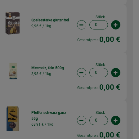
Stück
Speisestärke glutenfrei
9,96 € /
1kg
wahl ändern
Artikelanzahl verringern (
Artikelanz
0,00 €
Gesamtpreis:
Stück
Meersalz, fein 500g
3,98 € /
1kg
wahl ändern
Artikelanzahl verringern (
Artikelanz
0,00 €
Gesamtpreis:
Stück
Pfeffer schwarz ganz
55g
wahl ändern
Artikelanzahl verringern (
Artikelanz
68,91 € /
1kg
0,00 €
Gesamtpreis: