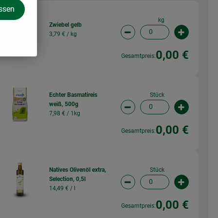
assen
kg
Zwiebel gelb
3,79 € /
kg
wahl ändern
Artikelanzahl verringern (
Artikelanz
0,00 €
Gesamtpreis:
Stück
Echter Basmatireis
weiß, 500g
wahl ändern
Artikelanzahl verringern (
Artikelanz
7,98 € /
1kg
0,00 €
Gesamtpreis:
Stück
Natives Olivenöl extra,
Selection, 0,5l
wahl ändern
Artikelanzahl verringern (
Artikelanz
14,49 € /
l
0,00 €
Gesamtpreis: