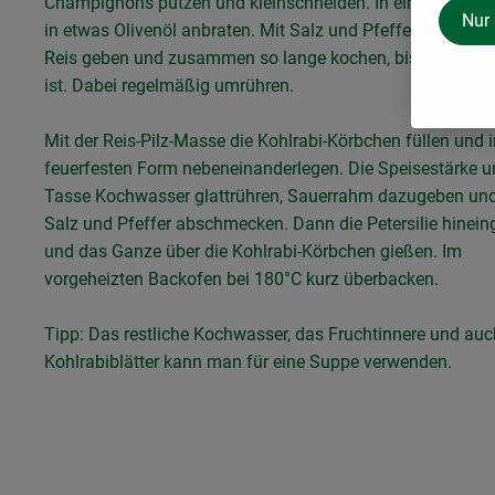
Champignons putzen und kleinschneiden. In einer kleinen
Nur
in etwas Olivenöl anbraten. Mit Salz und Pfeffer würzen,
Reis geben und zusammen so lange kochen, bis der Reis 
ist. Dabei regelmäßig umrühren.
Mit der Reis-Pilz-Masse die Kohlrabi-Körbchen füllen und i
feuerfesten Form nebeneinanderlegen. Die Speisestärke u
Tasse Kochwasser glattrühren, Sauerrahm dazugeben und
Salz und Pfeffer abschmecken. Dann die Petersilie hinei
und das Ganze über die Kohlrabi-Körbchen gießen. Im
vorgeheizten Backofen bei 180°C kurz überbacken.
Tipp: Das restliche Kochwasser, das Fruchtinnere und auc
Kohlrabiblätter kann man für eine Suppe verwenden.