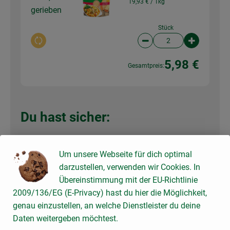
19,93 € /
1kg
gerieben
Stück
Auswahl ändern
Artikelanzahl verringer
Artikelanz
5,98 €
Gesamtpreis:
Du hast sicher:
Um unsere Webseite für dich optimal
1 Stk
Eier 6 Stück Breitsameter
darzustellen, verwenden wir Cookies. In
Eier (2
3,39 € /
Stück
Übereinstimmung mit der EU-Richtlinie
Stück)
2009/136/EG (E-Privacy) hast du hier die Möglichkeit,
Stück
genau einzustellen, an welche Dienstleister du deine
Auswahl ändern
Artikelanzahl verringer
Artikelanz
Daten weitergeben möchtest.