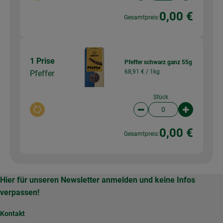
0,00 €
Gesamtpreis:
1 Prise
Pfeffer schwarz ganz 55g
68,91 € /
1kg
Pfeffer
Stück
Auswahl ändern
Artikelanzahl verringer
Artikelanz
0,00 €
Gesamtpreis:
Hier für unseren Newsletter anmelden und keine Infos
verpassen!
Kontakt