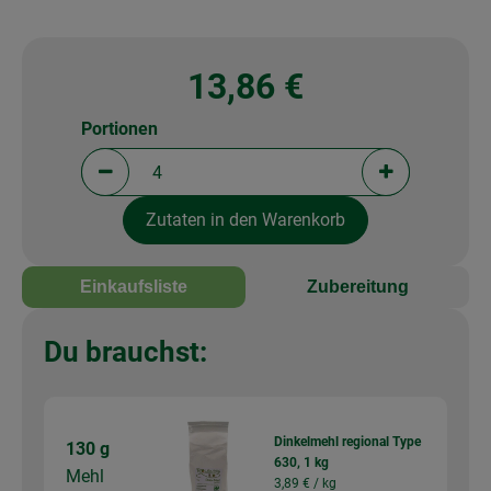
13,86 €
Portionen
Portionen verringern (aktuell 4 Portionen ausgewä
Portionen erh
Zutaten in den Warenkorb
Einkaufsliste
Zubereitung
Du brauchst:
Dinkelmehl regional Type
130 g
630, 1 kg
Mehl
3,89 € /
kg