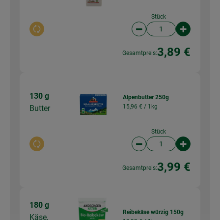
Stück
Auswahl ändern
Artikelanzahl verringer
Artikelanz
3,89 €
Gesamtpreis:
130 g
Alpenbutter 250g
15,96 € /
1kg
Butter
Stück
Auswahl ändern
Artikelanzahl verringer
Artikelanz
3,99 €
Gesamtpreis:
180 g
Reibekäse würzig 150g
Käse,