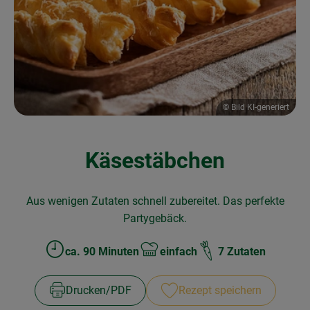
Obst & Gemüse
Frisches
Naturkost
Getränke
© Bild KI-generiert
Drogerie & Diverses
Käsestäbchen
Lieferservice
Aus wenigen Zutaten schnell zubereitet. Das perfekte
Über uns
Partygebäck.
Infos
ca. 90 Minuten
einfach
7 Zutaten
Zubreitungszeit:
Schwierigkeit:
Geschäftskunden
Drucken​/​PDF
Rezept speichern