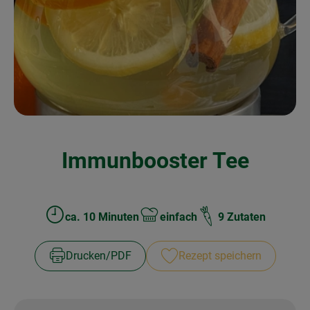
Obst & Gemüse
Frisches
Naturkost
Getränke
Drogerie & Diverses
Immunbooster Tee
Lieferservice
Über uns
ca. 10 Minuten
einfach
9 Zutaten
Zubreitungszeit:
Schwierigkeit:
Infos
Drucken​/​PDF
Rezept speichern
Geschäftskunden