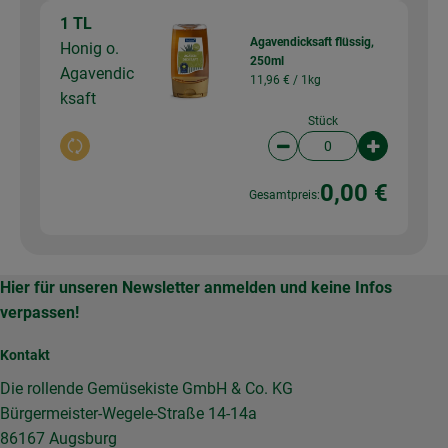
1 TL
Agavendicksaft flüssig,
Honig o.
250ml
Agavendic
11,96 € /
1kg
ksaft
Stück
Auswahl ändern
Artikelanzahl verringer
Artikelanz
0,00 €
Gesamtpreis:
Hier für unseren Newsletter anmelden und keine Infos
verpassen!
Kontakt
Die rollende Gemüsekiste GmbH & Co. KG
Bürgermeister-Wegele-Straße 14-14a
86167 Augsburg