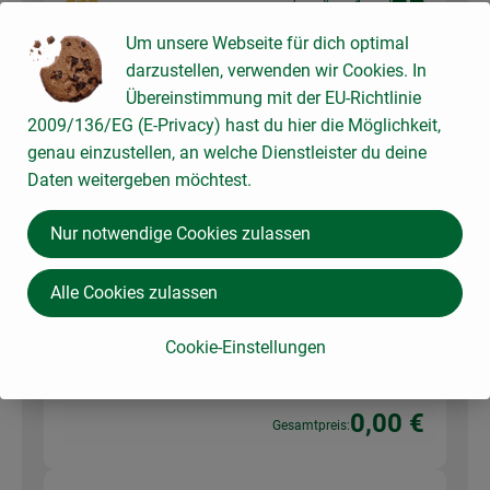
Auswahl ändern
Artikelanzahl verringer
Artikelanz
Um unsere Webseite für dich optimal
3,29 €
Gesamtpreis:
darzustellen, verwenden wir Cookies. In
Übereinstimmung mit der EU-Richtlinie
2009/136/EG (E-Privacy) hast du hier die Möglichkeit,
genau einzustellen, an welche Dienstleister du deine
Du hast sicher:
Daten weitergeben möchtest.
Nur notwendige Cookies zulassen
1 Stk
Pfefferkör
Pfeffer schwarz ganz 55g
68,91 € /
1kg
Alle Cookies zulassen
ner (3
Stück)
Cookie-Einstellungen
Stück
Auswahl ändern
Artikelanzahl verringer
Artikelanz
0,00 €
Gesamtpreis: