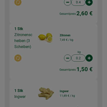
Auswahl ändern
Artikelanzahl verringer
Artikelanz
2,60 €
Gesamtpreis:
1 Stk
Zitronensc
Zitronen
7,49 € /
kg
heiben (3
Scheiben)
kg
Auswahl ändern
Artikelanzahl verringer
Artikelanz
1,50 €
Gesamtpreis:
1 Stk
Ingwer
11,49 € /
kg
Ingwer