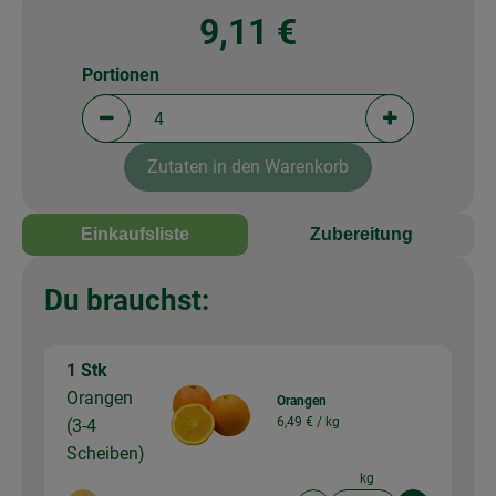
9,11 €
Portionen
Portionen verringern (aktuell 4 Portionen ausgewä
Portionen erh
Zutaten in den Warenkorb
Einkaufsliste
Zubereitung
Du brauchst:
1 Stk
Orangen
Orangen
6,49 € /
kg
(3-4
Scheiben)
kg