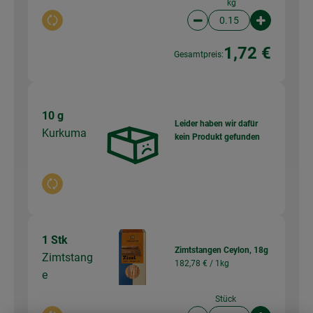
kg
Auswahl ändern
Artikelanzahl verringer
Artikelanz
1,72 €
Gesamtpreis:
10 g
Leider haben wir dafür
Kurkuma
kein Produkt gefunden
Auswahl ändern
1 Stk
Zimtstangen Ceylon, 18g
Zimtstang
182,78 € /
1kg
e
Stück