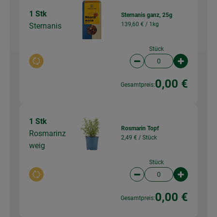
1 Stk
Sternanis ganz, 25g
139,60 € /
1kg
Sternanis
Stück
Auswahl ändern
Artikelanzahl verringer
Artikelanz
0,00 €
Gesamtpreis:
1 Stk
Rosmarin Topf
Rosmarinz
2,49 € /
Stück
weig
Stück
Auswahl ändern
Artikelanzahl verringer
Artikelanz
0,00 €
Gesamtpreis: