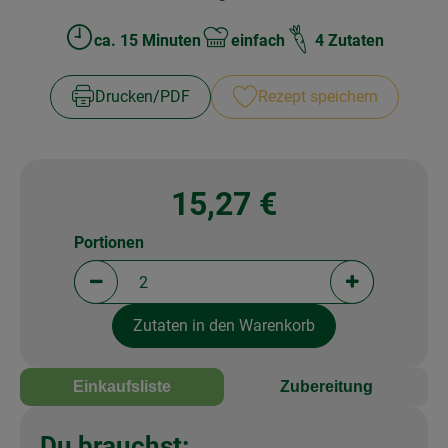
ca. 15 Minuten
einfach
4 Zutaten
Zubreitungszeit:
Schwierigkeit:
Drucken​/​PDF
Rezept speichern
15,27 €
Portionen
Portionen verringern (aktuell 2 Portionen ausgewä
Portionen erh
Zutaten in den Warenkorb
Einkaufsliste
Zubereitung
Du brauchst: