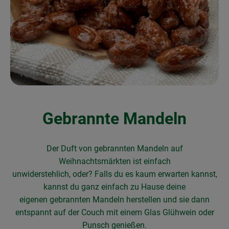
Obst & Gemüse
Frisches
Naturkost
Getränke
Drogerie & Diverses
Gebrannte Mandeln
Lieferservice
Der Duft von gebrannten Mandeln auf
Über uns
Weihnachtsmärkten ist einfach
unwiderstehlich,
oder?
Falls du es kaum erwarten kannst,
Infos
kannst du ganz einfach zu Hause deine
eigenen
gebrannten Mandeln herstellen und sie dann
Geschäftskunden
entspannt auf der Couch mit einem Glas
Glühwein oder
Punsch genießen.