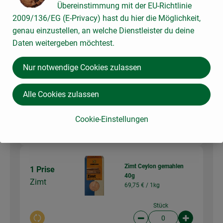
Übereinstimmung mit der EU-Richtlinie
4,79 €
Gesamtpreis:
2009/136/EG (E-Privacy) hast du hier die Möglichkeit,
genau einzustellen, an welche Dienstleister du deine
Daten weitergeben möchtest.
1 Stk
Vanillezucker Bourbon
Vanillezuc
mit Cristallino 4x8g
Nur notwendige Cookies zulassen
93,44 € /
kg
ker
Stück
Alle Cookies zulassen
Auswahl ändern
Artikelanzahl verringer
Artikelanz
Cookie-Einstellungen
2,99 €
Gesamtpreis:
Zimt Ceylon gemahlen
1 Prise
40g
Zimt
69,75 € /
1kg
Stück
Auswahl ändern
Artikelanzahl verringer
Artikelanz