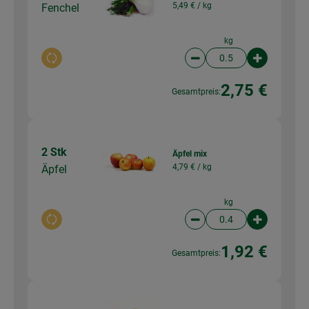
5,49 € /
kg
Fenchel
kg
Auswahl ändern
Artikelanzahl verringer
Artikelanz
2,75 €
Gesamtpreis:
2 Stk
Äpfel mix
4,79 € /
kg
Äpfel
kg
Auswahl ändern
Artikelanzahl verringer
Artikelanz
1,92 €
Gesamtpreis: