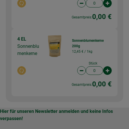
Auswahl ändern
Artikelanzahl verringer
Artikelanz
0,00 €
Gesamtpreis:
4 EL
Sonnenblumenkerne
Sonnenblu
200g
12,45 € /
1kg
menkerne
Stück
Auswahl ändern
Artikelanzahl verringer
Artikelanz
0,00 €
Gesamtpreis:
Hier für unseren Newsletter anmelden und keine Infos
verpassen!