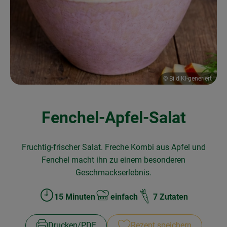
Obst & Gemüse
Frisches
Naturkost
Getränke
© Bild KI-generiert
Drogerie & Diverses
Fenchel-Apfel-Salat
Lieferservice
Fruchtig-frischer Salat. Freche Kombi aus Apfel und
Über uns
Fenchel macht ihn zu einem besonderen
Geschmackserlebnis.
Infos
15 Minuten
einfach
7 Zutaten
Zubreitungszeit:
Schwierigkeit:
Geschäftskunden
Drucken​/​PDF
Rezept speichern