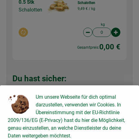
0.5 Stk
Schalotten
9,49 € /
kg
Schalotten
kg
Auswahl ändern
Artikelanzahl verringer
Artikelanz
0,00 €
Gesamtpreis:
Du hast sicher:
Um unsere Webseite für dich optimal
Natives Olivenöl extra,
darzustellen, verwenden wir Cookies. In
4 EL
Selection, 0,5l
Übereinstimmung mit der EU-Richtlinie
Olivenöl
28,98 € /
l
2009/136/EG (E-Privacy) hast du hier die Möglichkeit,
genau einzustellen, an welche Dienstleister du deine
Stück
Daten weitergeben möchtest.
Auswahl ändern
Artikelanzahl verringer
Artikelanz