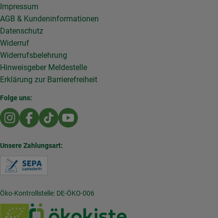
Impressum
AGB & Kundeninformationen
Datenschutz
Widerruf
Widerrufsbelehrung
Hinweisgeber Meldestelle
Erklärung zur Barrierefreiheit
Folge uns:
Externer Link zu https://www.instagram.com/die.rollende
Externer Link zu https://www.facebook.com/Dierol
Externer Link zu https://www.tiktok.com/@die
Externer Link zu https://www.youtub
Unsere Zahlungsart:
Externer Link zu https://www.verbraucherzentral
Öko-Kontrollstelle: DE-ÖKO-006
Externer Link zu /_Resources/Persistent/7/b/6/4/
Externer Link zu https://w