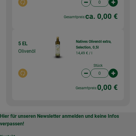
Auswahl ändern
Artikelanzahl verringer
Artikelanz
ca. 0,00 €
Gesamtpreis:
Natives Olivenöl extra,
5 EL
Selection, 0,5l
Olivenöl
14,49 € /
l
Stück
Auswahl ändern
Artikelanzahl verringer
Artikelanz
0,00 €
Gesamtpreis:
Hier für unseren Newsletter anmelden und keine Infos
verpassen!