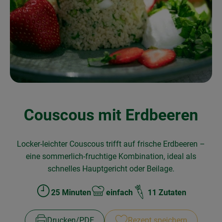
Obst & Gemüse
Frisches
Naturkost
Getränke
Drogerie & Diverses
Couscous mit Erdbeeren
Lieferservice
Locker-leichter Couscous trifft auf frische Erdbeeren –
Über uns
eine sommerlich-fruchtige Kombination, ideal als
schnelles Hauptgericht oder Beilage.
Infos
25 Minuten
einfach
11 Zutaten
Zubreitungszeit:
Schwierigkeit:
Geschäftskunden
Drucken​/​PDF
Rezept speichern