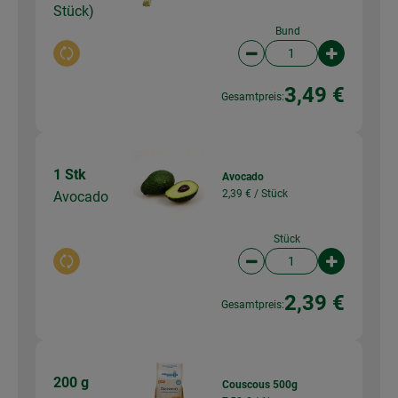
Stück)
Bund
Auswahl ändern
Artikelanzahl verringer
Artikelanz
3,49 €
Gesamtpreis:
1 Stk
Avocado
2,39 € /
Stück
Avocado
Stück
Auswahl ändern
Artikelanzahl verringer
Artikelanz
2,39 €
Gesamtpreis:
200 g
Couscous 500g