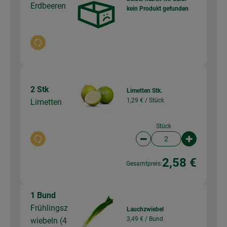
Erdbeeren
kein Produkt gefunden
Auswahl ändern
2 Stk
Limetten Stk.
1,29 € /
Stück
Limetten
Stück
Auswahl ändern
Artikelanzahl verringer
Artikelanz
2,58 €
Gesamtpreis:
1 Bund
Frühlingsz
Lauchzwiebel
3,49 € /
Bund
wiebeln (4