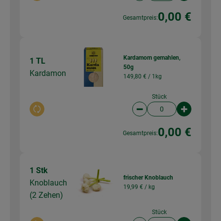
0,00 €
Gesamtpreis:
Kardamom gemahlen,
1 TL
50g
Kardamon
149,80 € /
1kg
Stück
Auswahl ändern
Artikelanzahl verringer
Artikelanz
0,00 €
Gesamtpreis:
1 Stk
frischer Knoblauch
Knoblauch
19,99 € /
kg
(2 Zehen)
Stück