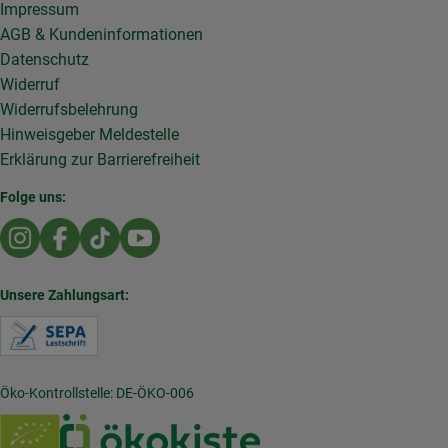
Impressum
AGB & Kundeninformationen
Datenschutz
Widerruf
Widerrufsbelehrung
Hinweisgeber Meldestelle
Erklärung zur Barrierefreiheit
Folge uns:
Externer Link zu https://www.instagram.com/die.rollende
Externer Link zu https://www.facebook.com/Dierol
Externer Link zu https://www.tiktok.com/@die
Externer Link zu https://www.youtub
Unsere Zahlungsart:
Externer Link zu https://www.verbraucherzentral
Öko-Kontrollstelle: DE-ÖKO-006
Externer Link zu /_Resources/Persistent/7/b/6/4/
Externer Link zu https://w