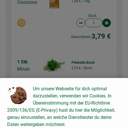
7,58 € /
1kg
Couscous
Stück
Auswahl ändern
Artikelanzahl verringer
Artikelanz
3,79 €
Gesamtpreis:
1 Stk
Petersilie Bund
2,79 € /
Bund
Minze
Bund
Um unsere Webseite für dich optimal
Auswahl ändern
Artikelanzahl verringer
Artikelanz
darzustellen, verwenden wir Cookies. In
2,79 €
Übereinstimmung mit der EU-Richtlinie
Gesamtpreis:
2009/136/EG (E-Privacy) hast du hier die Möglichkeit,
genau einzustellen, an welche Dienstleister du deine
Daten weitergeben möchtest.
150 g