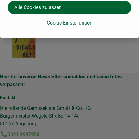
Alle Cookies zulassen
Cookie-Einstellungen
Hier für unseren Newsletter anmelden und keine Infos
verpassen!
Kontakt
Die rollende Gemüsekiste GmbH & Co. KG
Bürgermeister-Wegele-Straße 14-14a
86167 Augsburg
0821 9997950