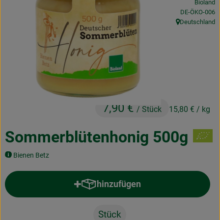
Bioland
Obst & Gemüse
, Kontrollstelle
DE-ÖKO-006
Deutschland
, Herkunft:
Frisches
Naturkost
Getränke
Drogerie & Diverses
7,90 €
/ Stück
15,80 €
/ kg
Lieferservice
Sommerblütenhonig 500g
Über uns
Bienen Betz
Infos
hinzufügen
Produkt zum Warenkorb hinzufü
Geschäftskunden
Stück