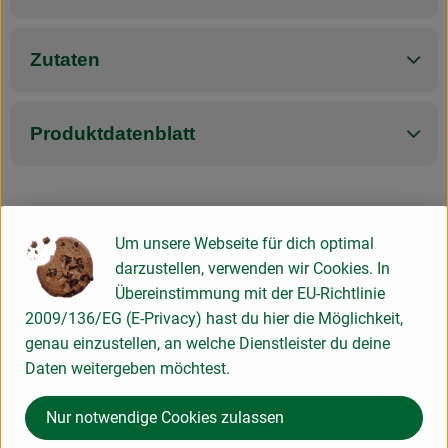
Zutaten
Produktdatenblatt
Herkunft
Um unsere Webseite für dich optimal
darzustellen, verwenden wir Cookies. In
Hersteller: Bienen Betz
Übereinstimmung mit der EU-Richtlinie
2009/136/EG (E-Privacy) hast du hier die Möglichkeit,
86736 Auhausen Deutschland
genau einzustellen, an welche Dienstleister du deine
zur Webseite
Daten weitergeben möchtest.
Bienen Betz
Nur notwendige Cookies zulassen