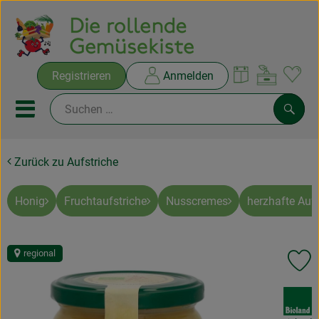
Warenko
Registrieren
Anmelden
Link
Mobiles Menu öffnen oder sc
Such
Zurück zu Aufstriche
Ökokisten
Rezepte
Honig
Fruchtaufstriche
Nusscremes
herzhafte Aufs
THEMENWELTEN
regional
Pr
NEUES & ANGEBOTE
, Verband:
Ökokisten