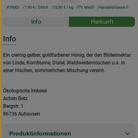
#39001
7,90 €
/ Stück
15,80 €
/ kg
7% MwSt
Handelsklasse II
Rezepte
Info
Herkunft
Es wurden k
Entdecke passende Rezepte
Info
Ein cremig-gelber, goldfarbener Honig, der den Blütennektar
von Linde, Kornblume, Distel, Waldweidenröschen u.a. in
einer frischen, sommerlichen Mischung vereint.
Ökologische Imkerei
Achim Betz
Bergstr. 1
86736 Auhausen
Produktinformationen