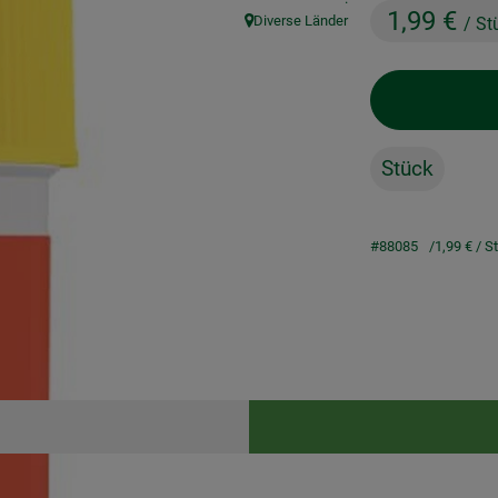
1,99 €
Diverse Länder
/ St
, Herkunft:
Stück
#88085
1,99 €
/ S
Rezepte
keine passenden Rezepte gefunden.