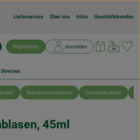
Lieferservice
Über uns
Infos
Geschäftskunden
Warenk
L
Registrieren
Anmelden
chen
 Diverses
inden
Bienenwachskerzen
Geschenk-Ideen
Ti
nblasen, 45ml
inzufügen