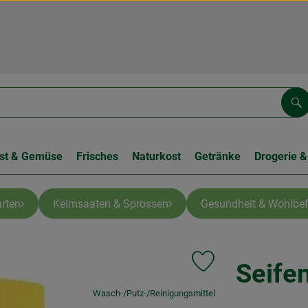
Su
st & Gemüse
Frisches
Naturkost
Getränke
Drogerie &
rten
Keimsaaten & Sprossen
Gesundheit & Wohlbef
Seife
Produkt zu Favouriten h
, Verband:
Wasch-/Putz-/Reinigungsmittel
, Kontrollstelle:
.