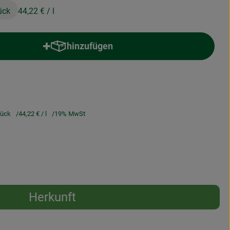
ück
44,22 €
/ l
hinzufügen
Produkt zum Warenkorb hinzufügen
tück
44,22 €
/ l
19% MwSt
Herkunft