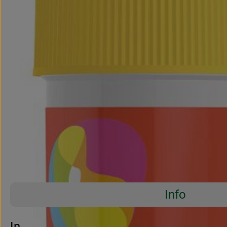
Info
Es wurden 
Entdecke passende Rezepte
Info