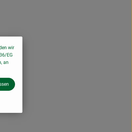
den wir
136/EG
n, an
assen