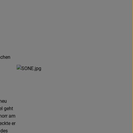
schen
 neu
l geht
norr am
eckte er
 des