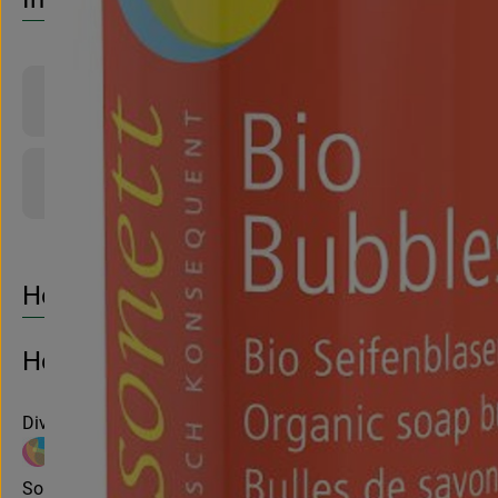
Produktinformationen
Produktdatenblatt
Herkunft
Hersteller: SONETT
Diverse Länder
Sonett GmbH