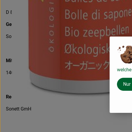
D 88693 Deggenhausertal
Geografische Lage
Sonett hat seinen Standort in Deggenhausen, Süddeutschlan
Mitarbeiter
welche 
140 Mitarbeiter. Sonett wächst kontinuierlich
Nur
Rechtsform
Sonett GmH