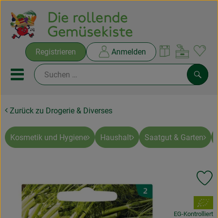
Warenko
Registrieren
Anmelden
Link
Mobiles Menu öffnen oder sc
Such
Zurück zu Drogerie & Diverses
Ökokisten
Rezepte
Kosmetik und Hygiene
Haushalt
Saatgut & Garten
THEMENWELTEN
Pr
NEUES & ANGEBOTE
, Verband:
Ökokisten
EG-Kontrolliert