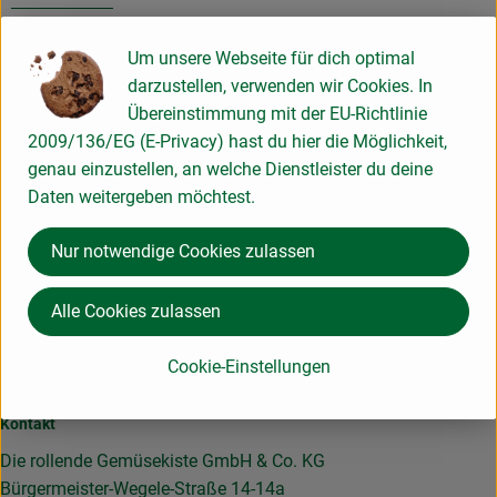
Hersteller: Bingenheimer Saatgut
Um unsere Webseite für dich optimal
darzustellen, verwenden wir Cookies. In
61209 Echzell Deutschland
Übereinstimmung mit der EU-Richtlinie
zur Webseite
2009/136/EG (E-Privacy) hast du hier die Möglichkeit,
Bingenheimer Saatgut
genau einzustellen, an welche Dienstleister du deine
Daten weitergeben möchtest.
Nur notwendige Cookies zulassen
Alle Cookies zulassen
Hier für unseren Newsletter anmelden und keine Infos
Cookie-Einstellungen
verpassen!
Kontakt
Die rollende Gemüsekiste GmbH & Co. KG
Bürgermeister-Wegele-Straße 14-14a