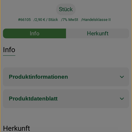
Stück
#66105
2,90 €
/ Stück
7% MwSt
Handelsklasse II
Rezepte
Info
Herkunft
Es wurden k
Entdecke passende Rezepte
Info
Produktinformationen
Produktdatenblatt
Herkunft