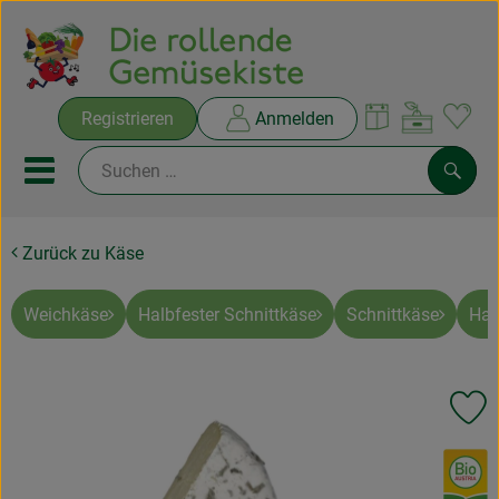
Warenko
Registrieren
Anmelden
Link
Mobiles Menu öffnen oder sc
Such
Zurück zu Käse
Ökokisten
Rezepte
Weichkäse
Halbfester Schnittkäse
Schnittkäse
Har
THEMENWELTEN
Pr
NEUES & ANGEBOTE
, Verband:
Ökokisten