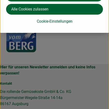
Österreich
BIOvomBERG
Alle Cookies zulassen
Cookie-Einstellungen
Hier für unseren Newsletter anmelden und keine Infos
verpassen!
Kontakt
Die rollende Gemüsekiste GmbH & Co. KG
Bürgermeister-Wegele-Straße 14-14a
86167 Augsburg