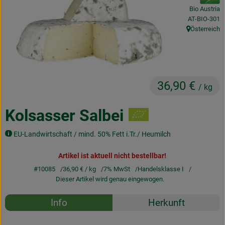
Obst & Gemüse
Bio Austria
, Kontrollstell
AT-BIO-301
Österreich
Frisches
, Herkunft:
Naturkost
Getränke
36,90 €
/ kg
Drogerie & Diverses
Kolsasser Salbei
Lieferservice
EU-Landwirtschaft / mind. 50% Fett i.Tr./ Heumilch
Über uns
Artikel ist aktuell nicht bestellbar!
#10085
36,90 €
/ kg
7% MwSt
Handelsklasse I
Infos
Dieser Artikel wird genau eingewogen.
Rezepte
Geschäftskunden
Info
Herkunft
Es wurden k
Entdecke passende Rezepte