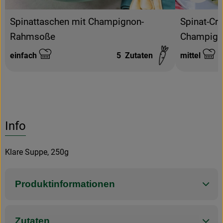
Spinat-Cr
Spinattaschen mit Champignon-
Champign
Rahmsoße
einfach
5
Zutaten
mittel
Schwierigkeit:
Schwierigke
Info
Klare Suppe, 250g
Produktinformationen
Zutaten