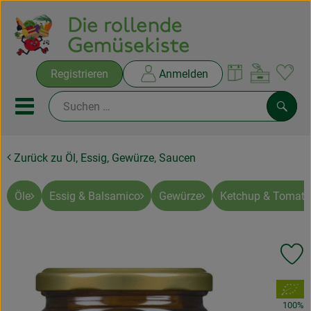
Warenko
Registrieren
Anmelden
Link
Mobiles Menu öffnen oder sc
Such
Zurück zu Öl, Essig, Gewürze, Saucen
Ökokisten
Rezepte
Öle
Essig & Balsamico
Gewürze
Ketchup & Tomat
THEMENWELTEN
Pr
NEUES & ANGEBOTE
, Verband:
Ökokisten
100%