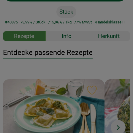
Stück
#40875
3,99 €
/ Stück
15,96 €
/ 1kg
7% MwSt
Handelsklasse II
Rezepte
Info
Herkunft
Entdecke passende Rezepte
Rezept zu Favour