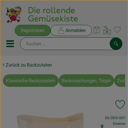
Warenko
Registrieren
Anmelden
Link
Mobiles Menu öffnen oder sc
Such
Zurück zu Backzutaten
Ökokisten
Rezepte
Klassische Backzutaten
Backmischungen, Teige
Zucke
THEMENWELTEN
Pr
NEUES & ANGEBOTE
, Kontrollstelle
DE-ÖKO-007
Ökokisten
Diverse