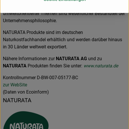
Wirtschaften und die Förderung sozialer und
umweltorientierter Themen sind wesentlicher Bestandteil der
Unternehmensphilosophie.
NATURATA Produkte sind im deutschen
Naturkostfachhandel erhältlich und werden darüber hinaus
in 30 Länder weltweit exportiert.
Nähere Informationen zur
NATURATA AG
und zu
NATURATA
Produkten finden Sie unter:
www.naturata.de
Kontrollnummer D-BW-007-05177-BC
zur WebSite
(Daten von Ecoinform)
NATURATA