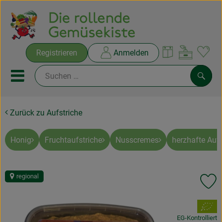
Warenko
Registrieren
Anmelden
Link
Mobiles Menu öffnen oder sc
Such
Zurück zu Aufstriche
Ökokisten
Rezepte
Honig
Fruchtaufstriche
Nusscremes
herzhafte Aufs
THEMENWELTEN
regional
Pr
NEUES & ANGEBOTE
, Verband:
Ökokisten
EG-Kontrolliert