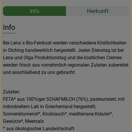
Rezepte
Info
Herkunft
Es wurden k
Entdecke passende Rezepte
Info
Bei Lena´s Bio-Feinkost werden verschiedene Köstlichkeiten
in Olching handwerklich hergestellt. Jeden Dienstag ist bei
Lena und Olga Produktionstag und die köstlichen Cremes
werden frisch aus vornehmlich regionalen Zutaten zubereitet
und anschließend zu uns gebracht.
Zutaten:
FETA* aus 100%iger SCHAFMILCH (76%), pasteurisiert, mit
mikrobiellem Lab in Griechenland hergestellt,
Sonnenblumenöl*, Knoblauch*, mediterrane Kräuter*,
Gewürze*, Meersalz
* aus ökologischer Landwirtschaft