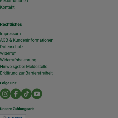
Reklamationen
Kontakt
Rechtliches
Impressum
AGB & Kundeninformationen
Datenschutz
Widerruf
Widerrufsbelehrung
Hinweisgeber Meldestelle
Erklärung zur Barrierefreiheit
Folge uns:
Externer Link zu https://www.instagram.com/die.rollende
Externer Link zu https://www.facebook.com/Dierol
Externer Link zu https://www.tiktok.com/@die
Externer Link zu https://www.youtub
Unsere Zahlungsart:
Externer Link zu https://www.verbraucherzentral