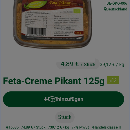
, Kontrollstelle
DE-ÖKO-006
Obst & Gemüse
Deutschland
, Herkunft:
Frisches
Naturkost
Getränke
Drogerie & Diverses
4,89 €
/ Stück
39,12 €
/ kg
Lieferservice
Feta-Creme Pikant 125g
Über uns
hinzufügen
Produkt zum Warenkorb hinzufü
Infos
Geschäftskunden
Stück
#16085
4,89 €
/ Stück
39,12 €
/ kg
7% MwSt
Handelsklasse II