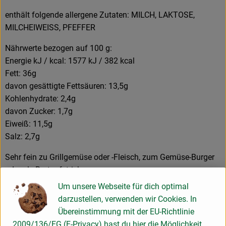
enthält folgende allergene Zutaten: MILCH, LAKTOSE,
MILCHEIWEISS, PFEFFER
Nährwerte bezogen auf 100 g:
Energie kJ / kcal: 1577 kJ / 382 kcal
Fett: 36g
davon gesättigte Fettsäuren: 13,5g
Kohlenhydrate: 2,4g
davon Zucker: 1,7g
Eiweiß: 11,5g
Salz: 2,7g
Sehr fein zu Grillgemüse oder -Fleisch, zum Gemüse-Burger
oder als Brotaufstrich.
Um unsere Webseite für dich optimal
Inverkehrbringer: Lena´s Bio-Feinkostmanufaktur, Adlerweg
darzustellen, verwenden wir Cookies. In
15 , D-82140 Olching
Übereinstimmung mit der EU-Richtlinie
2009/136/EG (E-Privacy) hast du hier die Möglichkeit,