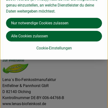
Produktinformationen
genau einzustellen, an welche Dienstleister du deine
Daten weitergeben möchtest.
Nur notwendige Cookies zulassen
Herkunft
Alle Cookies zulassen
Hersteller: Lena´s Bio-Feinkostmanufaktur
Cookie-Einstellungen
82140 Olching Deutschland
zur Webseite
Lena´s Bio-Feinkostmanufaktur
Entfellner & Pannhorst GbR
D 82140 Olching
Kontrollnummer DE-BY-006-44768-B
www.lenas-biofeinkost.de