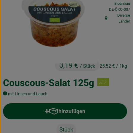
Bioanbau
Obst & Gemüse
, Kontrollstelle
DE-ÖKO-007
Diverse
Frisches
, Herkunft:
Länder
Naturkost
Getränke
Drogerie & Diverses
3,19 €
/ Stück
25,52 €
/ 1kg
Lieferservice
Couscous-Salat 125g
Über uns
mit Linsen und Lauch
Infos
hinzufügen
Produkt zum Warenkorb hinzufü
Geschäftskunden
Stück