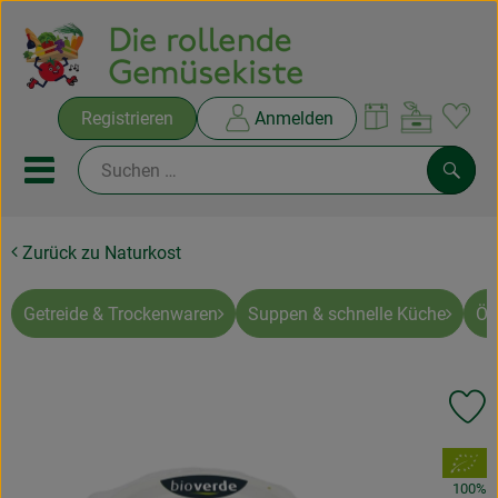
Warenko
Registrieren
Anmelden
Link
Mobiles Menu öffnen oder sc
Such
Zurück zu Naturkost
Ökokisten
Rezepte
Getreide & Trockenwaren
Suppen & schnelle Küche
Öl
THEMENWELTEN
Pr
NEUES & ANGEBOTE
, Verband:
Ökokisten
100%