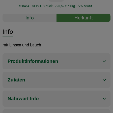
#38464
3,19 €
/ Stück
25,52 €
/ 1kg
7% MwSt
Rezepte
Info
Herkunft
Es wurden k
Entdecke passende Rezepte
Info
mit Linsen und Lauch
Produktinformationen
Zutaten
Nährwert-Info