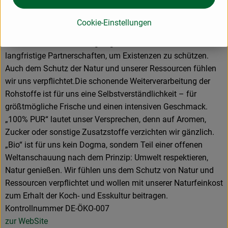
Unser Anspruch ist es, beste Rohstoffe und höchste Qualität
Cookie-Einstellungen
zu vereinen. Ob Lieferant:innen, Kund:innen oder
Mitarbeiter:innen – wir legen größten Wert auf faire und
langfristige Partnerschaften, um Existenzen zu schützen.
Auch dem Schutz der Natur und unserer Ressourcen fühlen
wir uns verpflichtet.Die schonende Weiterverarbeitung der
Rohstoffe ist für uns eine Selbstverständlichkeit – für
größtmögliche Frische und einen intensiven Geschmack.
„100% PUR“ lautet unser Versprechen, denn auf Aromen,
Zucker oder sonstige Zusatzstoffe verzichten wir gänzlich.
„Bio“ ist für uns kein Dogma, sondern Teil einer offenen
Weltanschauung nach dem Prinzip: Umwelt respektieren,
Natur genießen. Wir fühlen uns dem Schutz von Natur und
Ressourcen verpflichtet und wollen mit unserer Naturfeinkost
zum Erhalt der Koch- und Esskultur beitragen.
Kontrollnummer DE-ÖKO-007
zur WebSite