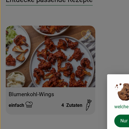
Rezept zu Favouri
Blumenkohl-Wings
einfach
4
Zutaten
welche 
Schwierigkeit:
Nur