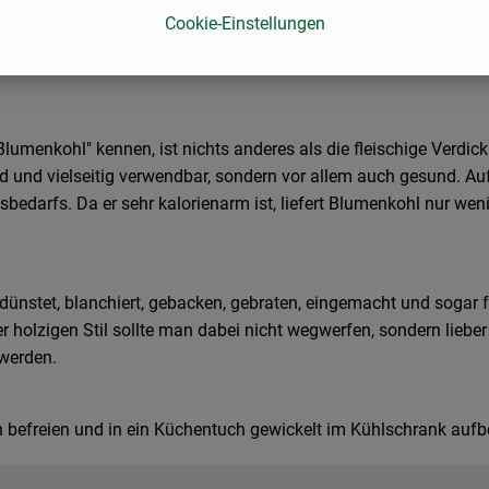
Cookie-Einstellungen
"Blumenkohl" kennen, ist nichts anderes als die fleischige Verd
und vielseitig verwendbar, sondern vor allem auch gesund. Auffa
darfs. Da er sehr kalorienarm ist, liefert Blumenkohl nur wenig 
ünstet, blanchiert, gebacken, gebraten, eingemacht und sogar fr
 holzigen Stil sollte man dabei nicht wegwerfen, sondern lieber
werden.
efreien und in ein Küchentuch gewickelt im Kühlschrank aufbewa