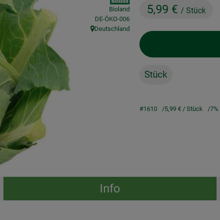
5,99 €
Bioland
/ Stück
, Kontrollstelle:
DE-ÖKO-006
Deutschland
, Herkunft:
Stück
#1610
5,99 €
/ Stück
7%
Info