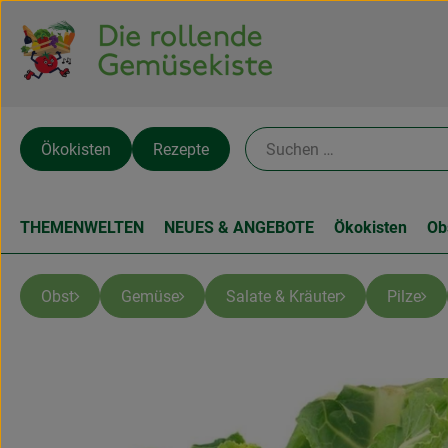
Ökokisten
Rezepte
THEMENWELTEN
NEUES & ANGEBOTE
Ökokisten
Ob
Obst
Gemüse
Salate & Kräuter
Pilze