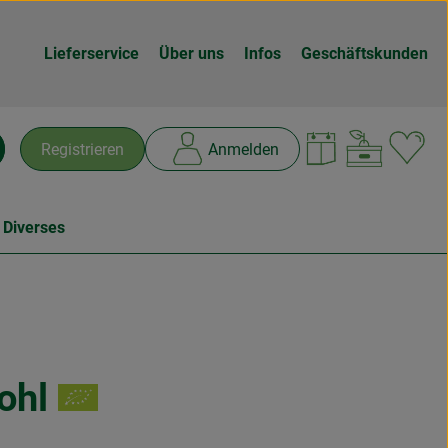
Lieferservice
Über uns
Infos
Geschäftskunden
Warenk
L
Registrieren
Anmelden
chen
 Diverses
ohl
n