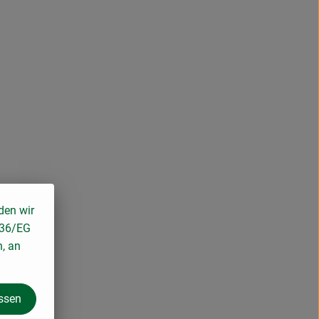
den wir
136/EG
n, an
assen