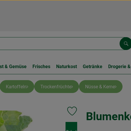
Su
st & Gemüse
Frisches
Naturkost
Getränke
Drogerie &
Kartoffeln
Trockenfrüchte
Nüsse & Kerne
Blumenk
Produkt zu Favouriten hinzufüge
, Verband: