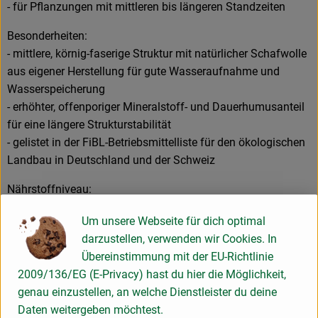
- für Pflanzungen mit mittleren bis längeren Standzeiten
Besonderheiten:
- mittlere, körnig-faserige Struktur mit natürlicher Schafwolle
aus eigener Herstellung für gute Wasseraufnahme und
Wasserspeicherung
- erhöhter, offenporiger Mineralstoff- und Dauerhumusanteil
für eine längere Strukturstabilität
- gelistet in der FiBL-Betriebsmittelliste für den ökologischen
Landbau in Deutschland und der Schweiz
Nährstoffniveau:
- hoch, organisch-mineralisch grundgedüngt, teils mit Dünger
Um unsere Webseite für dich optimal
aus eigener Herstellung
darzustellen, verwenden wir Cookies. In
- 2 bis 3 Wochen nach der Pflanzung sollte angepasst an
Übereinstimmung mit der EU-Richtlinie
den Nährstoffbedarf der Pflanzen mit der Nachdüngung
2009/136/EG (E-Privacy) hast du hier die Möglichkeit,
begonnen werden
genau einzustellen, an welche Dienstleister du deine
- während der Kulturdauer das Nährstoffniveau regelmäßig
Daten weitergeben möchtest.
überprüfen