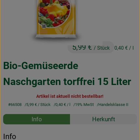
Obst & Gemüse
Frisches
Naturkost
5,99 €
Getränke
/ Stück
0,40 €
/ l
Drogerie & Diverses
Bio-Gemüseerde
Naschgarten torffrei 15 Liter
Lieferservice
Artikel ist aktuell nicht bestellbar!
Über uns
#66508
5,99 €
/ Stück
0,40 €
/ l
19% MwSt
Handelsklasse II
Infos
Rezepte
Info
Herkunft
Geschäftskunden
Es wurden k
Entdecke passende Rezepte
Info