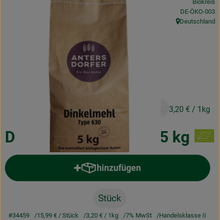
Biokreis
Obst & Gemüse
, Kontrollstelle
DE-ÖKO-003
Deutschland
, Herkunft:
Frisches
Naturkost
Getränke
Drogerie & Diverses
15,99 €
/ Stück
3,20 €
/ 1kg
Lieferservice
Dinkelmehl Type 630, 5 kg
Über uns
hinzufügen
Produkt zum Warenkorb hinzufü
Infos
Geschäftskunden
Stück
#34459
15,99 €
/ Stück
3,20 €
/ 1kg
7% MwSt
Handelsklasse II