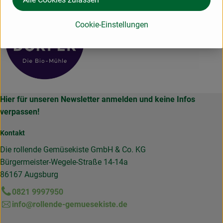
Cookie-Einstellungen
Hier für unseren Newsletter anmelden und keine Infos
verpassen!
Kontakt
Die rollende Gemüsekiste GmbH & Co. KG
Bürgermeister-Wegele-Straße 14-14a
86167 Augsburg
0821 9997950
info@rollende-gemuesekiste.de