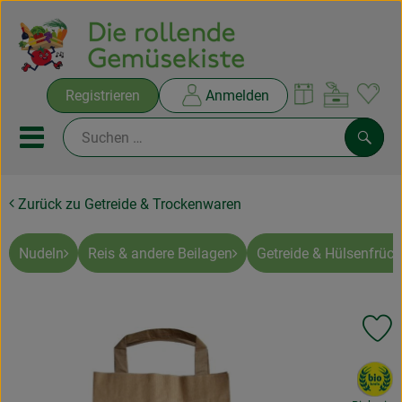
Warenko
Registrieren
Anmelden
Link
Mobiles Menu öffnen oder sc
Such
Zurück zu Getreide & Trockenwaren
Ökokisten
Rezepte
Nudeln
Reis & andere Beilagen
Getreide & Hülsenfrüch
THEMENWELTEN
Pr
NEUES & ANGEBOTE
, Verband:
Ökokisten