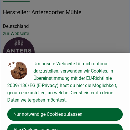
Hersteller: Antersdorfer Mühle
Deutschland
zur Webseite
Um unsere Webseite für dich optimal
darzustellen, verwenden wir Cookies. In
Antersdorfer Mühle GmbH & Co. Vertriebs KG
Übereinstimmung mit der EU-Richtlinie
2009/136/EG (E-Privacy) hast du hier die Möglichkeit,
D 84359 Simbach am Inn
genau einzustellen, an welche Dienstleister du deine
Kontrollnummer DE-ÖKO-003
Daten weitergeben möchtest.
www.antersdorfer.bio
(Daten von Ecoinform)
Nur notwendige Cookies zulassen
Antersdorfer - Die Bio-Mühle
Alle Cookies zulassen