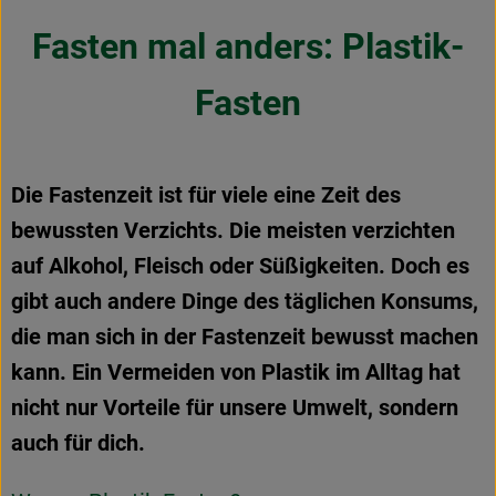
Obst & Gemüse
Fasten mal anders: Plastik-
Frisches
Fasten
Naturkost
Getränke
Die Fastenzeit ist für viele eine Zeit des
Drogerie & Diverses
bewussten Verzichts. Die meisten verzichten
auf Alkohol, Fleisch oder Süßigkeiten. Doch es
Lieferservice
gibt auch andere Dinge des täglichen Konsums,
die man sich in der Fastenzeit bewusst machen
Über uns
kann. Ein Vermeiden von Plastik im Alltag hat
Infos
nicht nur Vorteile für unsere Umwelt, sondern
auch für dich.
Geschäftskunden