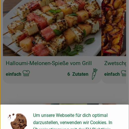
Rezept zu Favour
Halloumi-Melonen-Spieße vom Grill
Zwetschg
einfach
6
Zutaten
einfach
Schwierigkeit:
Schwierigke
Um unsere Webseite für dich optimal
darzustellen, verwenden wir Cookies. In