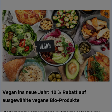
Obst & Gemüse
Frisches
Naturkost
Getränke
Drogerie & Diverses
Lieferservice
Über uns
Infos
Vegan ins neue Jahr: 10 % Rabatt auf
ausgewählte vegane Bio-Produkte
Geschäftskunden