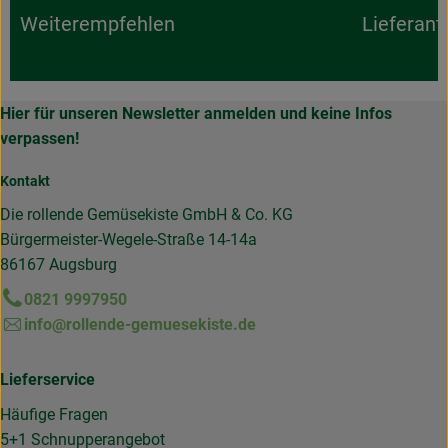
Weiterempfehlen
Lieferant
Hier für unseren Newsletter anmelden und keine Infos
verpassen!
Kontakt
Die rollende Gemüsekiste GmbH & Co. KG
Bürgermeister-Wegele-Straße 14-14a
86167 Augsburg
0821 9997950
info@rollende-gemuesekiste.de
Lieferservice
Häufige Fragen
5+1 Schnupperangebot