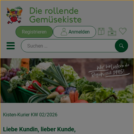
Warenko
Registrieren
Anmelden
Link
Mobiles Menu öffnen oder sc
Such
Ökokisten
Rezepte
THEMENWELTEN
NEUES & ANGEBOTE
Kisten-Kurier KW 02/2026
Ökokisten
Liebe Kundin, lieber Kunde,