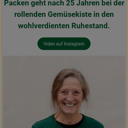
Packen geht nach 25 Jahren bei der
Obst & Gemüse
rollenden Gemüsekiste in den
Frisches
wohlverdienten Ruhestand.
Naturkost
Getränke
Video auf Instagram
Drogerie & Diverses
Lieferservice
Über uns
Infos
Geschäftskunden