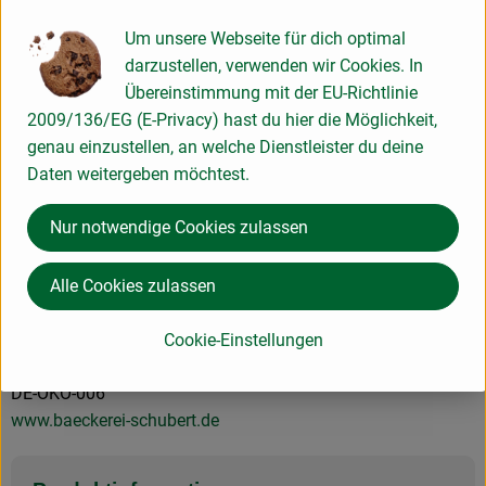
komplexen Warenflusses der Lebensmittelherstellung
Um unsere Webseite für dich optimal
(Anbau, Ernte, Transport, Lagerung, Herstellung, Verpackung
darzustellen, verwenden wir Cookies. In
usw.) die Möglichkeit einer technologisch unvermeidbaren
Übereinstimmung mit der EU-Richtlinie
oder zufälligen Kreuzkontamination nicht immer
2009/136/EG (E-Privacy) hast du hier die Möglichkeit,
ausgeschlossen werden kann. Es ist daher nicht möglich,
genau einzustellen, an welche Dienstleister du deine
eine Garantie über die Abwesenheit aller
Daten weitergeben möchtest.
kennzeichnungspflichtigen Allergene zu geben. Die
angegebenen Informationen beruhen auf Befragungen
Nur notwendige Cookies zulassen
unserer Lieferanten und werden bei uns nicht durch
Analysen überprüft.
Alle Cookies zulassen
Schubert Bio & Vollwert Bäckerei GmbH & Co. KG
Berliner Allee 40
Cookie-Einstellungen
86153 Augsburg
DE-ÖKO-006
www.baeckerei-schubert.de