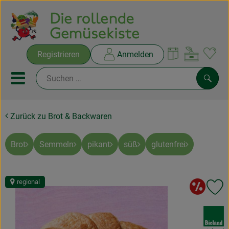
Warenko
Registrieren
Anmelden
Link
Mobiles Menu öffnen oder sc
Such
Zurück zu Brot & Backwaren
Ökokisten
Rezepte
Brot
Semmeln
pikant
süß
glutenfrei
THEMENWELTEN
So
regional
Pr
NEUES & ANGEBOTE
, Verband:
Ökokisten