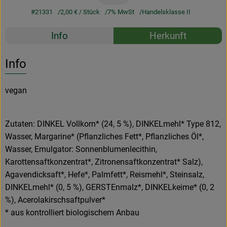
#21331
2,00 €
/ Stück
7% MwSt
Handelsklasse II
Rezepte
Info
Herkunft
Es wurden k
Entdecke passende Rezepte
Info
vegan
Zutaten: DINKEL Vollkorn* (24, 5 %), DINKELmehl* Type 812,
Wasser, Margarine* (Pflanzliches Fett*, Pflanzliches Öl*,
Wasser, Emulgator: Sonnenblumenlecithin,
Karottensaftkonzentrat*, Zitronensaftkonzentrat* Salz),
Agavendicksaft*, Hefe*, Palmfett*, Reismehl*, Steinsalz,
DINKELmehl* (0, 5 %), GERSTEnmalz*, DINKELkeime* (0, 2
%), Acerolakirschsaftpulver*
* aus kontrolliert biologischem Anbau