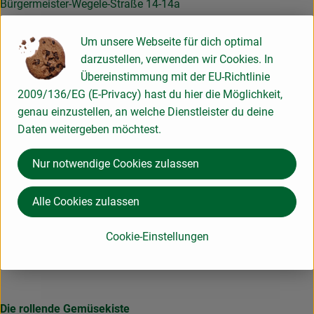
Bürgermeister-Wegele-Straße 14-14a
86167 Augsburg
Um unsere Webseite für dich optimal
0821 9997950
darzustellen, verwenden wir Cookies. In
info@rollende-gemuesekiste.de
Übereinstimmung mit der EU-Richtlinie
2009/136/EG (E-Privacy) hast du hier die Möglichkeit,
Lieferservice
genau einzustellen, an welche Dienstleister du deine
Häufige Fragen
Daten weitergeben möchtest.
5+1 Schnupperangebot
Liefergebiet
Nur notwendige Cookies zulassen
App
Alle Cookies zulassen
Geschäftskunden
Bürokiste
Cookie-Einstellungen
Großhandelsvorteile
EU-Schulprogramm
Die rollende Gemüsekiste