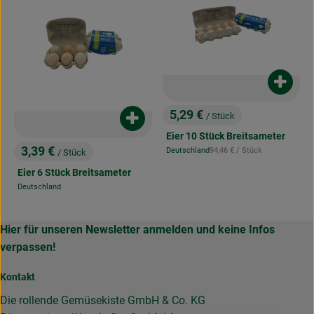
Obst & Gemüse
Frisches
Naturkost
Produk
Getränke
5,29 €
/ Stück
Produkt zum Warenkorb hinzufügen
, Preis:
Drogerie & Diverses
Eier 10 Stück Breitsameter
3,39 €
, Referenzpreis:
Deutschland
94,46 €
/ Stück
/ Stück
, Herkunft:
, Preis:
Eier 6 Stück Breitsameter
Lieferservice
Deutschland
, Herkunft:
Über uns
Hier für unseren Newsletter anmelden und keine Infos
verpassen!
Infos
Kontakt
Geschäftskunden
Die rollende Gemüsekiste GmbH & Co. KG