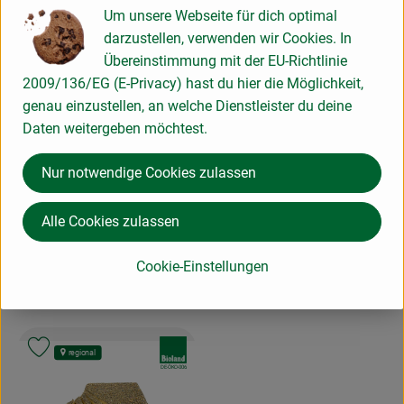
Reibekäse würzig 150g
Um unsere Webseite für dich optimal
, Referenzpreis:
Österreich
20,60 €
/ 1kg
, Referenzpreis:
Deutschland
19,93 €
/ 1kg
, Herkunft:
, Herkunft:
darzustellen, verwenden wir Cookies. In
Übereinstimmung mit der EU-Richtlinie
, Verband:
, Verband:
Produkt zu Favouriten hinzufügen
Produkt zu Favouriten hinzufügen
regional
, Kontrollstelle:
NL-BIO-01
2009/136/EG (E-Privacy) hast du hier die Möglichkeit,
, Kontrollstelle:
DE-ÖKO-006
genau einzustellen, an welche Dienstleister du deine
Daten weitergeben möchtest.
Nur notwendige Cookies zulassen
Produk
Alle Cookies zulassen
Produkt zum Warenkorb hinzufügen
32,90 €
/ kg
31,90 €
, Preis:
/ kg
Cookie-Einstellungen
, Preis:
Ribeaupierre-Original
Roter Casanova
Niederlande
, Herkunft:
Deutschland
, Herkunft:
, Verband:
Produkt zu Favouriten hinzufügen
regional
, Kontrollstelle:
DE-ÖKO-006