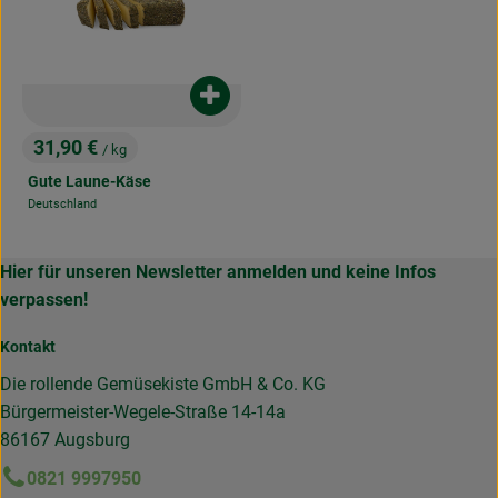
Produkt zum Warenkorb hinzufügen
31,90 €
/ kg
, Preis:
Gute Laune-Käse
Deutschland
, Herkunft:
Hier für unseren Newsletter anmelden und keine Infos
verpassen!
Kontakt
Die rollende Gemüsekiste GmbH & Co. KG
Bürgermeister-Wegele-Straße 14-14a
86167 Augsburg
0821 9997950