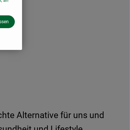
n, an
assen
chte Alternative für uns und
undheit und Lifestyle.