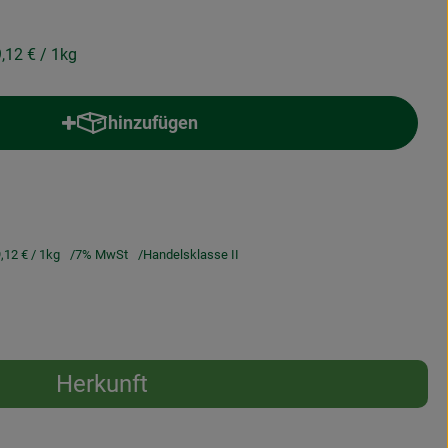
9,12 €
/ 1kg
hinzufügen
Produkt zum Warenkorb hinzufügen
,12 €
/ 1kg
7% MwSt
Handelsklasse II
Herkunft