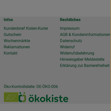
Infos
Rechtliches
Kundenbrief Kisten-Kurier
Impressum
Gutschein
AGB & Kundeninformationen
Wochenmärkte
Datenschutz
Reklamationen
Widerruf
Kontakt
Widerrufsbelehrung
Hinweisgeber Meldestelle
Erklärung zur Barrierefreiheit
Öko-Kontrollstelle: DE-ÖKO-006
de.gemuesekiste/?hl=de
llendeGemuesekiste/
ierollendegemuesekiste
be.com/channel/UC6NmD5wBbJlipvxZRnJaFJQ
u https://www.verbraucherzentrale.de/wissen/geld-versicherung
Externer Link zu /_Resources/Persistent/7/b/6/4
Externer Link zu https:/