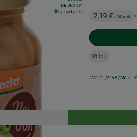
, Kontrollstelle:
DE-ÖKO-001
Diverse Länder
2,19 €
, Herkunft:
/ Stück
Stück
#38112
2,19 €
/ Stück
9
Rezepte
keine passenden Rezepte gefunden.