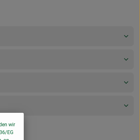
den wir
136/EG