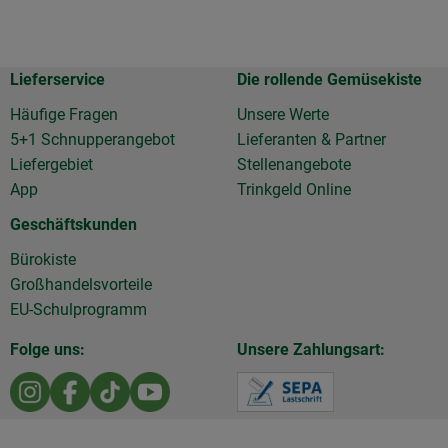
Lieferservice
Die rollende Gemüsekiste
Häufige Fragen
Unsere Werte
5+1 Schnupperangebot
Lieferanten & Partner
Liefergebiet
Stellenangebote
App
Trinkgeld Online
Geschäftskunden
Bürokiste
Großhandelsvorteile
EU-Schulprogramm
Folge uns:
Unsere Zahlungsart:
Externer Link zu https://www.instagram.com/die.rollen
Externer Link zu https://www.facebook.com/Diero
Externer Link zu https://www.tiktok.com/@d
Externer Link zu https://www.youtu
Externer Link z