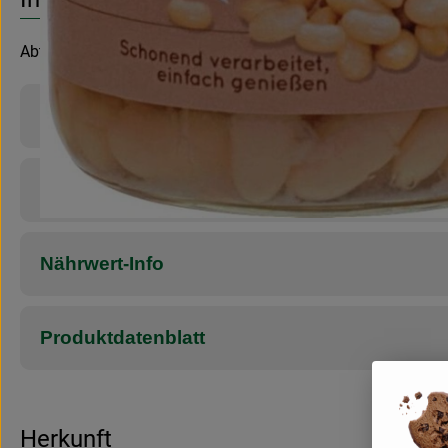
Abtropfgewicht 240 g
Produktinformationen
Zutaten
Nährwert-Info
Produktdatenblatt
Herkunft