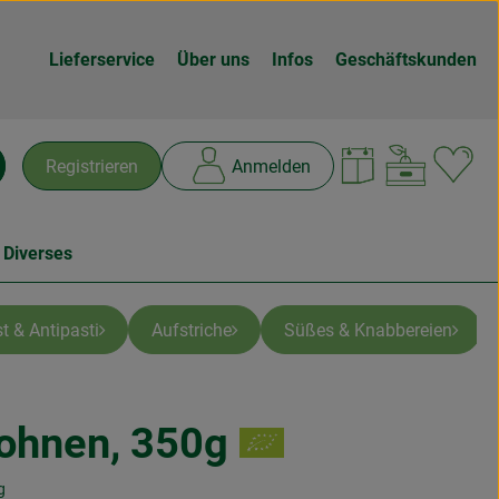
Lieferservice
Über uns
Infos
Geschäftskunden
Warenk
L
Registrieren
Anmelden
chen
 Diverses
t & Antipasti
Aufstriche
Süßes & Knabbereien
ohnen, 350g
en
g