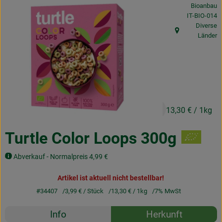
Bioanbau
Obst & Gemüse
, Kontrollstel
IT-BIO-014
Diverse
Frisches
, Herkunft:
Länder
Naturkost
Getränke
Drogerie & Diverses
3,99 €
/ Stück
13,30 €
/ 1kg
Lieferservice
Turtle Color Loops 300g
Über uns
Abverkauf - Normalpreis 4,99 €
Infos
Artikel ist aktuell nicht bestellbar!
#34407
3,99 €
/ Stück
13,30 €
/ 1kg
7% MwSt
Geschäftskunden
Rezepte
Info
Herkunft