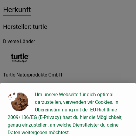
Herkunft
Hersteller: turtle
Diverse Länder
Turtle Naturprodukte GmbH
D 36179 Solz
Um unsere Webseite für dich optimal
Egal was der Tag für Sie bereit hält, wir sorgen dafür, dass
darzustellen, verwenden wir Cookies. In
Sie besser frühstücken. Mit unseren Granolas, Porridges und
Übereinstimmung mit der EU-Richtlinie
Cornflakes mit Schokoüberzug bekommen Sie den richtigen
2009/136/EG (E-Privacy) hast du hier die Möglichkeit,
Start in den Tag, um alle Herausforderungen zu meistern!
genau einzustellen, an welche Dienstleister du deine
Daten weitergeben möchtest.
Bio? - Ist bei uns Standard.