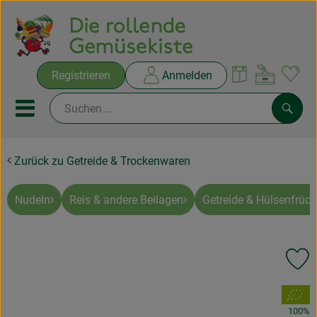
Warenko
Registrieren
Anmelden
Link
Mobiles Menu öffnen oder sc
Such
Zurück zu Getreide & Trockenwaren
Ökokisten
Rezepte
Nudeln
Reis & andere Beilagen
Getreide & Hülsenfrüch
THEMENWELTEN
Pr
NEUES & ANGEBOTE
, Verband:
Ökokisten
100%