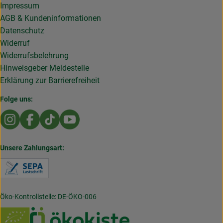
Impressum
AGB & Kundeninformationen
Datenschutz
Widerruf
Widerrufsbelehrung
Hinweisgeber Meldestelle
Erklärung zur Barrierefreiheit
Folge uns:
Externer Link zu https://www.instagram.com/die.rollende
Externer Link zu https://www.facebook.com/Dierol
Externer Link zu https://www.tiktok.com/@die
Externer Link zu https://www.youtub
Unsere Zahlungsart:
Externer Link zu https://www.verbraucherzentral
Öko-Kontrollstelle: DE-ÖKO-006
Externer Link zu /_Resources/Persistent/7/b/6/4/
Externer Link zu https://w