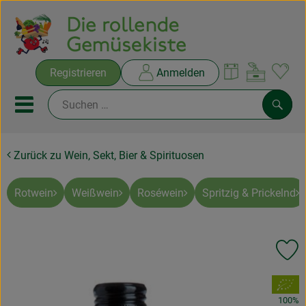
Warenko
Registrieren
Anmelden
Link
Mobiles Menu öffnen oder sc
Such
Zurück zu Wein, Sekt, Bier & Spirituosen
Ökokisten
Rezepte
Rotwein
Weißwein
Roséwein
Spritzig & Prickelnd
THEMENWELTEN
Pr
NEUES & ANGEBOTE
, Verband:
Ökokisten
100%