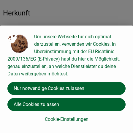
Herkunft
Hersteller: bioladen
Um unsere Webseite für dich optimal
darzustellen, verwenden wir Cookies. In
Spanien
Übereinstimmung mit der EU-Richtlinie
2009/136/EG (E-Privacy) hast du hier die Möglichkeit,
Weiling GmbH
genau einzustellen, an welche Dienstleister du deine
Daten weitergeben möchtest.
D 48653 Coesfeld
www.weiling.de
Nur notwendige Cookies zulassen
(Daten von Ecoinform)
bioladen
Alle Cookies zulassen
Cookie-Einstellungen