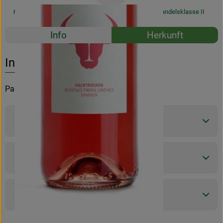
#54363
3,99 €
/ Stück
5,32 €
/ l
19% MwSt
Handelsklasse II
Rezepte
Info
Herkunft
Es wurden k
Entdecke passende Rezepte
Info
Parra Jimenez
Produktinformationen
Zutaten
Produktdatenblatt