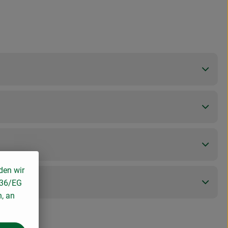
den wir
136/EG
n, an