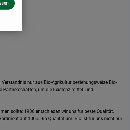
assen
 Verständnis nur aus Bio-Agrikultur beziehungsweise Bio-
e Partnerschaften, um die Existenz mittel- und
men sollte: 1986 entschieden wir uns für beste Qualität,
Sortiment auf 100% Bio-Qualität um. Bio ist für uns nicht nur