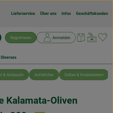
Lieferservice
Über uns
Infos
Geschäftskunden
Warenk
L
Registrieren
Anmelden
chen
 Diverses
t & Antipasti
Aufstriche
Süßes & Knabbereien
e Kalamata-Oliven
n