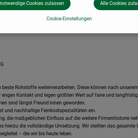
 notwendige Cookies zulassen
Alle Cookies zul
Cookie-Einstellungen
KG
ch beste Rohstoffe weiterverarbeiten. Diese können nach unserem
engen Kontakt und legen größten Wert auf faire und langfristig
innen sind längst Freund:innen geworden.
ost und nachhaltige Feinkostspezialitäten ein.
ng, die maßgeblichen Einfluss auf die weitere Firmenhistorie neh
ns hierzu die vollständige Umsetzung. Wir stellten das gesamte 
egleitet – die wir bis heute leben.