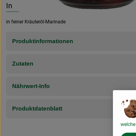
Info
in feiner Kräuteröl-Marinade
Produktinformationen
Zutaten
Nährwert-Info
Produktdatenblatt
welche 