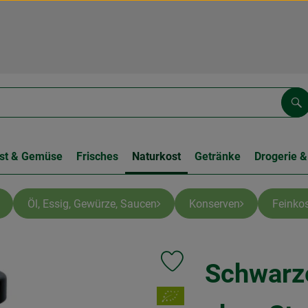
Su
st & Gemüse
Frisches
Naturkost
Getränke
Drogerie &
Öl, Essig, Gewürze, Saucen
Konserven
Feinkos
Schwarz
Produkt zu Favouriten hinzufüge
, Verband: