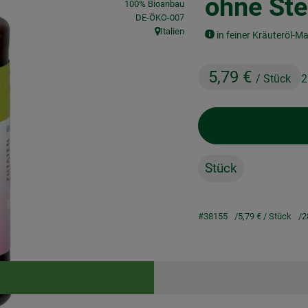
ohne Ste
100% Bioanbau
, Kontrollstelle:
DE-ÖKO-007
Italien
in feiner Kräuteröl-M
, Herkunft:
5,79 €
/ Stück
2
Stück
#38155
5,79 €
/ Stück
2
Rezepte
keine passenden Rezepte gefunden.