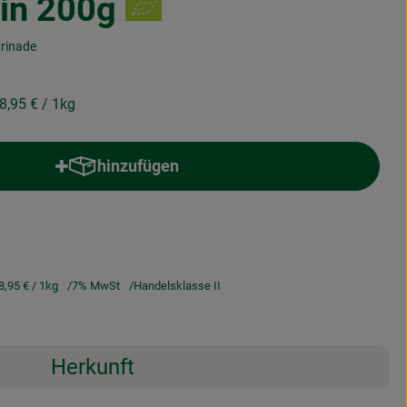
in 200g
arinade
8,95 €
/ 1kg
hinzufügen
Produkt zum Warenkorb hinzufügen
8,95 €
/ 1kg
7% MwSt
Handelsklasse II
Herkunft