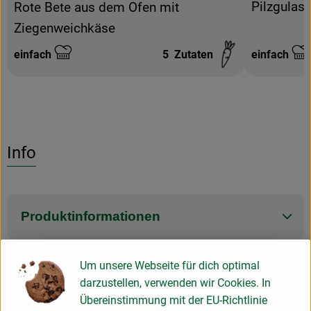
Pilzgulas
Rote Bete aus dem Ofen mit
Ziegenweichkäse
einfach
5
Zutaten
einfach
Schwierigkeit:
Schwierigke
Info
Produktinformationen
Um unsere Webseite für dich optimal
Zutaten
darzustellen, verwenden wir Cookies. In
Übereinstimmung mit der EU-Richtlinie