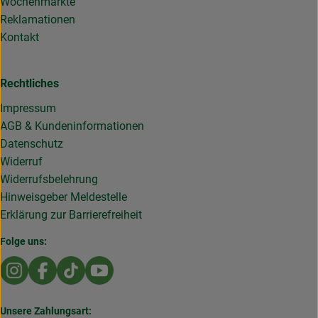
Wochenmärkte
Reklamationen
Kontakt
Rechtliches
Impressum
AGB & Kundeninformationen
Datenschutz
Widerruf
Widerrufsbelehrung
Hinweisgeber Meldestelle
Erklärung zur Barrierefreiheit
Folge uns:
Externer Link zu https://www.instagram.com/die.rollende
Externer Link zu https://www.facebook.com/Dierol
Externer Link zu https://www.tiktok.com/@die
Externer Link zu https://www.youtub
Unsere Zahlungsart: