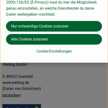
2009/136/EG (E-Privacy) hast du hier die Möglichkeit,
Produktdatenblatt
genau einzustellen, an welche Dienstleister du deine
Daten weitergeben möchtest.
Herkunft
Nur notwendige Cookies zulassen
Alle Cookies zulassen
Hersteller: bioladen
Cookie-Einstellungen
Spanien
Weiling GmbH
D 48653 Coesfeld
www.weiling.de
(Daten von Ecoinform)
bioladen