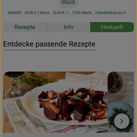
Stück
#54359
4,99 €
/ Stück
6,65 €
/ l
19% MwSt
Handelsklasse II
Rezepte
Info
Herkunft
Entdecke passende Rezepte
Rezept zu Favour