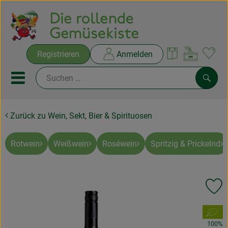
Warenko
Registrieren
Anmelden
Link
Mobiles Menu öffnen oder sc
Such
Zurück zu Wein, Sekt, Bier & Spirituosen
Ökokisten
Rezepte
Rotwein
Weißwein
Roséwein
Spritzig & Prickelnd
THEMENWELTEN
Pr
NEUES & ANGEBOTE
, Verband:
Ökokisten
100%