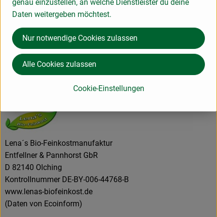
genau einzustellen, an welche Dienstleister du deine
Daten weitergeben möchtest.
Nur notwendige Cookies zulassen
Herkunft
Alle Cookies zulassen
Hersteller: Lena´s Bio-Feinkostmanufaktur
Cookie-Einstellungen
82140 Olching Deutschland
zur Webseite
Lena´s Bio-Feinkostmanufaktur
Entfellner & Pannhorst GbR
D 82140 Olching
Kontrollnummer DE-BY-006-44768-B
www.lenas-biofeinkost.de
(Daten von Ecoinform)