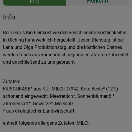
Info
Herkunft
Es wurden k
Entdecke passende Rezepte
Info
Bei Lena´s Bio-Feinkost werden verschiedene Köstlichkeiten
in Olching handwerklich hergestellt. Jeden Dienstag ist bei
Lena und Olga Produktionstag und die köstlichen Cremes
werden frisch aus vornehmlich regionalen Zutaten zubereitet
und anschließend zu uns gebracht.
Zutaten:
FRISCHKÄSE* aus KUHMILCH (79%), Rote Beete* (12%)
schonend eingeweckt, Meerrettich*, Sonnenblumenöl*,
Zitronensaft*, Gewürze*, Meersalz
* aus ökologischer Landwirtschaft
enthält folgende allergene Zutaten: MILCH