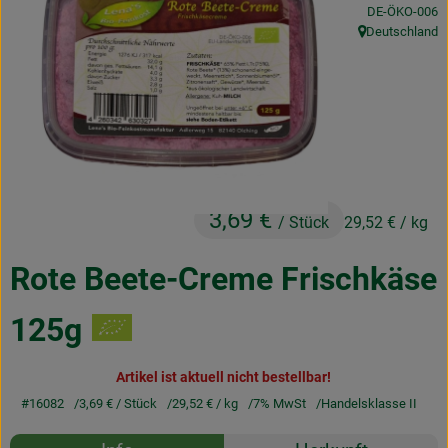
, Kontrollstelle
DE-ÖKO-006
Obst & Gemüse
Deutschland
, Herkunft:
Frisches
Naturkost
Getränke
Drogerie & Diverses
3,69 €
/ Stück
29,52 €
/ kg
Lieferservice
Rote Beete-Creme Frischkäse
Über uns
125g
Infos
Artikel ist aktuell nicht bestellbar!
Geschäftskunden
#16082
3,69 €
/ Stück
29,52 €
/ kg
7% MwSt
Handelsklasse II
Rezepte