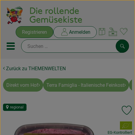
Warenko
Registrieren
Anmelden
Link
Mobiles Menu öffnen oder sc
Such
Zurück zu THEMENWELTEN
Ökokisten
Rezepte
Direkt vom Hof
Terra Famiglia - Italienische Feinkost
A
THEMENWELTEN
regional
Pr
NEUES & ANGEBOTE
, Verband:
Ökokisten
EG-Kontrolliert