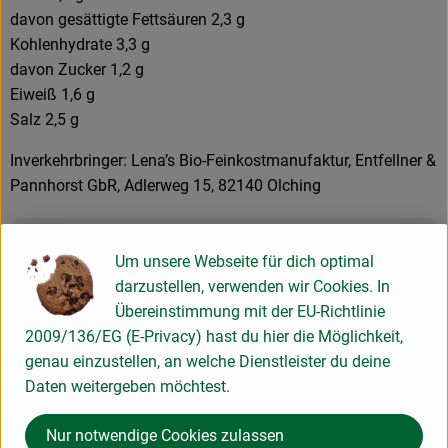
davon gesättigte Fettsäuren 2,3 g
Kohlenhydrate 3,3 g
davon Zucker 1,2 g
Eiweiß 1,6 g
Salz 2,5 g
Inverkehrbringer: Lena’s Bio-Feinkostmanufaktur, Entfellner &
Pannhorst GbR, Adlerweg 15, 82140 Olching
Produktinformationen
Um unsere Webseite für dich optimal
darzustellen, verwenden wir Cookies. In
Übereinstimmung mit der EU-Richtlinie
2009/136/EG (E-Privacy) hast du hier die Möglichkeit,
Herkunft
genau einzustellen, an welche Dienstleister du deine
Daten weitergeben möchtest.
Hersteller: Lena´s Bio-Feinkostmanufaktur
Nur notwendige Cookies zulassen