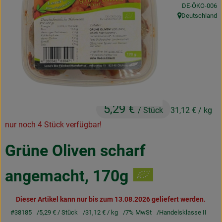
, Kontrollstelle
DE-ÖKO-006
Obst & Gemüse
Deutschland
, Herkunft:
Frisches
Naturkost
Getränke
Drogerie & Diverses
5,29 €
/ Stück
31,12 €
/ kg
nur noch 4 Stück verfügbar!
Lieferservice
Grüne Oliven scharf
Über uns
angemacht, 170g
Infos
Geschäftskunden
Dieser Artikel kann nur bis zum 13.08.2026 geliefert werden.
#38185
5,29 €
/ Stück
31,12 €
/ kg
7% MwSt
Handelsklasse II