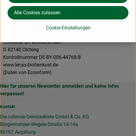
82140 Olching Deutschland
zur Webseite
Alle Cookies zulassen
Cookie-Einstellungen
Lena´s Bio-Feinkostmanufaktur
Entfellner & Pannhorst GbR
D 82140 Olching
Kontrollnummer DE-BY-006-44768-B
www.lenas-biofeinkost.de
(Daten von Ecoinform)
Hier für unseren Newsletter anmelden und keine Infos
verpassen!
Kontakt
Die rollende Gemüsekiste GmbH & Co. KG
Bürgermeister-Wegele-Straße 14-14a
86167 Augsburg