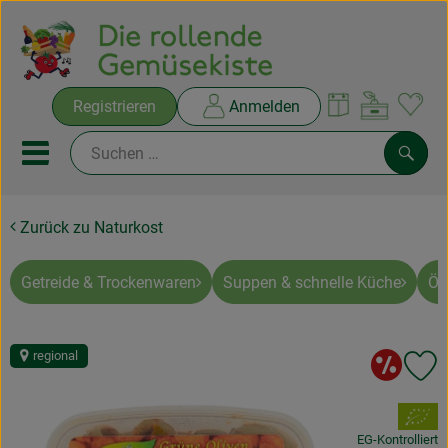
Warenko
Registrieren
Anmelden
Link
Mobiles Menu öffnen oder sc
Such
Zurück zu Naturkost
Ökokisten
Rezepte
Getreide & Trockenwaren
Suppen & schnelle Küche
Öl
THEMENWELTEN
So
regional
Pr
NEUES & ANGEBOTE
, Verband:
Ökokisten
EG-Kontrolliert