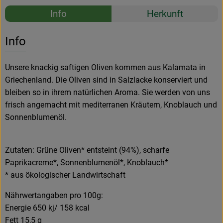
Rezepte
Info
Herkunft
Es wurden k
Entdecke passende Rezepte
Info
Unsere knackig saftigen Oliven kommen aus Kalamata in
Griechenland. Die Oliven sind in Salzlacke konserviert und
bleiben so in ihrem natürlichen Aroma. Sie werden von uns
frisch angemacht mit mediterranen Kräutern, Knoblauch und
Sonnenblumenöl.
Zutaten: Grüne Oliven* entsteint (94%), scharfe
Paprikacreme*, Sonnenblumenöl*, Knoblauch*
* aus ökologischer Landwirtschaft
Nährwertangaben pro 100g:
Energie 650 kj/ 158 kcal
Fett 15,5 g